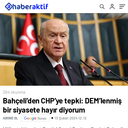
264 okunma
Bahçeli’den CHP’ye tepki: DEM’lenmiş
bir siyasete hayır diyorum
13 Şubat 2024 12:12
ABONE OL
News