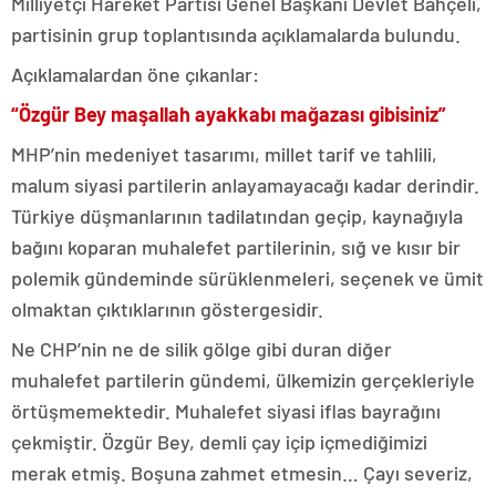
Milliyetçi Hareket Partisi Genel Başkanı Devlet Bahçeli,
partisinin grup toplantısında açıklamalarda bulundu.
Açıklamalardan öne çıkanlar:
“Özgür Bey maşallah ayakkabı mağazası gibisiniz”
MHP’nin medeniyet tasarımı, millet tarif ve tahlili,
malum siyasi partilerin anlayamayacağı kadar derindir.
Türkiye düşmanlarının tadilatından geçip, kaynağıyla
bağını koparan muhalefet partilerinin, sığ ve kısır bir
polemik gündeminde sürüklenmeleri, seçenek ve ümit
olmaktan çıktıklarının göstergesidir.
Ne CHP’nin ne de silik gölge gibi duran diğer
muhalefet partilerin gündemi, ülkemizin gerçekleriyle
örtüşmemektedir. Muhalefet siyasi iflas bayrağını
çekmiştir. Özgür Bey, demli çay içip içmediğimizi
merak etmiş. Boşuna zahmet etmesin… Çayı severiz,