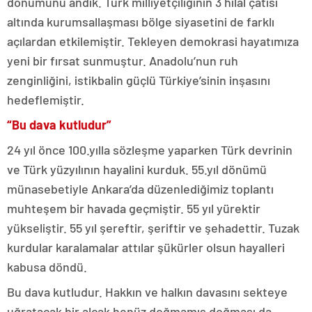
dönümünü andık. Türk milliyetçiliğinin 3 hilal çatısı
altında kurumsallaşması bölge siyasetini de farklı
açılardan etkilemiştir. Tekleyen demokrasi hayatımıza
yeni bir fırsat sunmuştur. Anadolu’nun ruh
zenginliğini, istikbalin güçlü Türkiye’sinin inşasını
hedeflemiştir.
“Bu dava kutludur”
24 yıl önce 100.yılla sözleşme yaparken Türk devrinin
ve Türk yüzyılının hayalini kurduk. 55.yıl dönümü
münasebetiyle Ankara’da düzenlediğimiz toplantı
muhteşem bir havada geçmiştir. 55 yıl yürektir
yükseliştir. 55 yıl şereftir, şeriftir ve şehadettir. Tuzak
kurdular karalamalar attılar şükürler olsun hayalleri
kabusa döndü.
Bu dava kutludur. Hakkın ve halkın davasını sekteye
uğratacak bir alçak henüz doğmamış doğması da