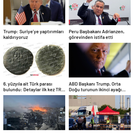
Trump: Suriye’ye yaptırımları
Peru Başbakanı Adrianzen,
kaldırıyoruz
görevinden istifa etti
6. yüzyıla ait Türk parası
ABD Başkanı Trump, Orta
bulundu: Detaylar ilk kez TRT
Doğu turunun ikinci ayağı
Haber’de
Katar’da