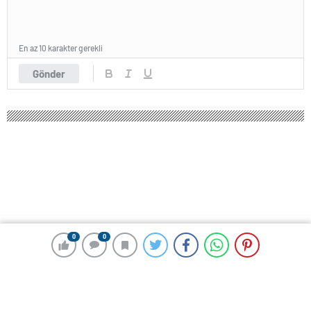
En az 10 karakter gerekli
Gönder
0
0
0
0