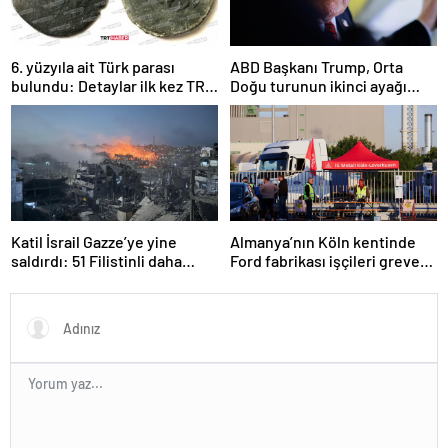
6. yüzyıla ait Türk parası
ABD Başkanı Trump, Orta
bulundu: Detaylar ilk kez TRT
Doğu turunun ikinci ayağı
Haber’de
Katar’da
Katil İsrail Gazze’ye yine
Almanya’nın Köln kentinde
saldırdı: 51 Filistinli daha
Ford fabrikası işçileri greve
hayatını kaybetti
gitti