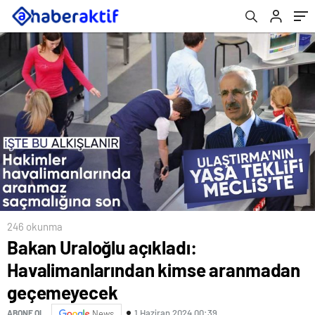
246 okunma
Bakan Uraloğlu açıkladı:
Havalimanlarından kimse aranmadan
geçemeyecek
1 Haziran 2024 00:39
ABONE OL
News