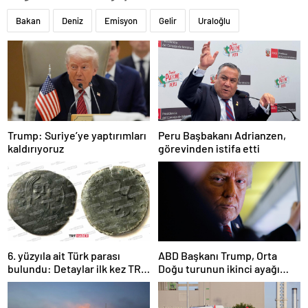
Bakan
Deniz
Emisyon
Gelir
Uraloğlu
Trump: Suriye’ye yaptırımları
Peru Başbakanı Adrianzen,
kaldırıyoruz
görevinden istifa etti
6. yüzyıla ait Türk parası
ABD Başkanı Trump, Orta
bulundu: Detaylar ilk kez TRT
Doğu turunun ikinci ayağı
Haber’de
Katar’da