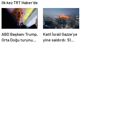
ilk kez TRT Haber’de
ABD Başkanı Trump,
Katil İsrail Gazze’ye
Orta Doğu turunun
yine saldırdı: 51
ikinci ayağı Katar’da
Filistinli daha
hayatını kaybetti