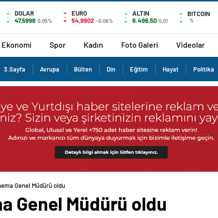
DOLAR
EURO
ALTIN
BITCOIN
47,5996
54,9902
6.496,50
%
0.05%
-0.06%
0,01
Ekonomi
Spor
Kadın
Foto Galeri
Videolar
3.Sayfa
Avrupa
Bülten
Din
Eğitim
Hayat
Politika
inema Genel Müdürü oldu
ma Genel Müdürü oldu