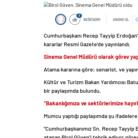
0
BEĞENDİM
ABONE OL
Cumhurbaşkanı Recep Tayyip Erdoğan’ın
kararlar Resmi Gazete’de yayınlandı.
Sinema Genel Müdürü olarak görev y
Atama kararına göre; senarist, ve yap
Kültür ve Turizm Bakan Yardımcısı Bat
bir paylaşımda bulundu.
“Bakanlığımıza ve sektörlerimize hayırl
Mumcu yaptığı paylaşımda şu ifadelere 
“Cumhurbaşkanımız Sn. Recep Tayyip E
atanan Birol Güven’i tebrik ediyor göre