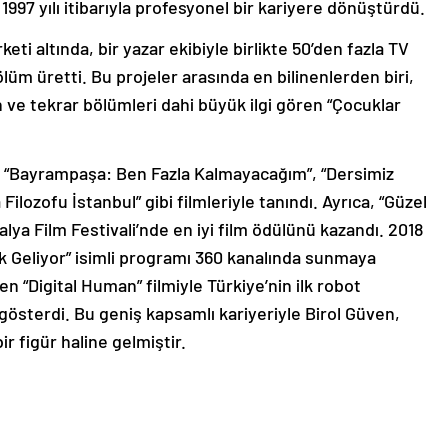
1997 yılı itibarıyla profesyonel bir kariyere dönüştürdü.
ti altında, bir yazar ekibiyle birlikte 50’den fazla TV
ölüm üretti. Bu projeler arasında en bilinenlerden biri,
n ve tekrar bölümleri dahi büyük ilgi gören “Çocuklar
 “Bayrampaşa: Ben Fazla Kalmayacağım”, “Dersimiz
Filozofu İstanbul” gibi filmleriyle tanındı. Ayrıca, “Güzel
alya Film Festivali’nde en iyi film ödülünü kazandı. 2018
cek Geliyor” isimli programı 360 kanalında sunmaya
 “Digital Human” filmiyle Türkiye’nin ilk robot
gösterdi. Bu geniş kapsamlı kariyeriyle Birol Güven,
 figür haline gelmiştir.