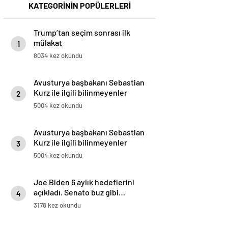
KATEGORİNİN POPÜLERLERİ
Trump’tan seçim sonrası ilk
mülakat
1
8034 kez okundu
Avusturya başbakanı Sebastian
Kurz ile ilgili bilinmeyenler
2
5004 kez okundu
Avusturya başbakanı Sebastian
Kurz ile ilgili bilinmeyenler
3
5004 kez okundu
Joe Biden 6 aylık hedeflerini
açıkladı. Senato buz gibi…
4
3178 kez okundu