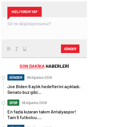
HIZLI YORUM YAP
GÖNDER
SON DAKİKA
HABERLERİ
GÜNDEM
06 Ağustos 2026
Joe Biden 6 aylık hedeflerini açıkladı.
Senato buz gibi…
SPOR
06 Ağustos 2026
En fazla kızaran takım Antalyaspor!
Tam 5 futbolcu….