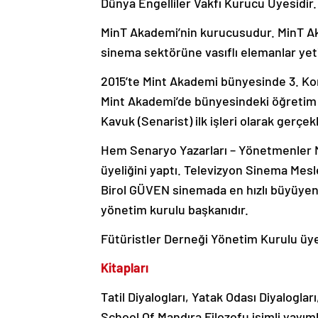
Dünya Engelliler Vakfı Kurucu Üyesidir.
MinT Akademi’nin kurucusudur. MinT Ak
sinema sektörüne vasıflı elemanlar yet
2015’te Mint Akademi bünyesinde 3. Kom
Mint Akademi’de bünyesindeki öğretim
Kavuk (Senarist) ilk işleri olarak gerçekl
Hem Senaryo Yazarları – Yönetmenler M
üyeliğini yaptı. Televizyon Sinema Mesl
Birol GÜVEN sinemada en hızlı büyüyen
yönetim kurulu başkanıdır.
Fütüristler Derneği Yönetim Kurulu üye
Kitapları
Tatil Diyalogları, Yatak Odası Diyalogl
School Of Mandıra Filozofu isimli yayım