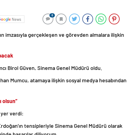
0
News
 imzasıyla gerçekleşen ve görevden almalara ilişkin
apacak
ımcı Birol Güven, Sinema Genel Müdürü oldu.
uhan Mumcu, atamaya ilişkin sosyal medya hesabından
ı olsun”
yer verdi:
rdoğan’ın tensipleriyle Sinema Genel Müdürü olarak
vinde başarılar diliyorum.