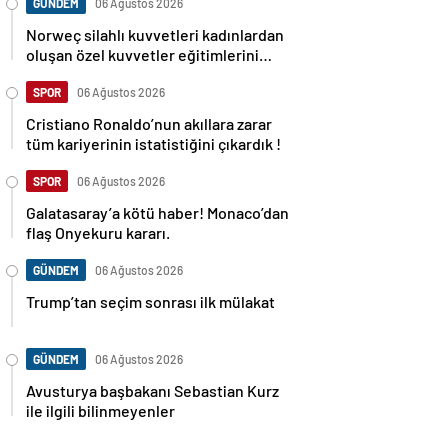
GÜNDEM
06 Ağustos 2026
Norweç silahlı kuvvetleri kadınlardan
oluşan özel kuvvetler eğitimlerini
başlattı.
SPOR
06 Ağustos 2026
Cristiano Ronaldo’nun akıllara zarar
tüm kariyerinin istatistiğini çıkardık !
SPOR
06 Ağustos 2026
Galatasaray’a kötü haber! Monaco’dan
flaş Onyekuru kararı.
GÜNDEM
06 Ağustos 2026
Trump’tan seçim sonrası ilk mülakat
GÜNDEM
06 Ağustos 2026
Avusturya başbakanı Sebastian Kurz
ile ilgili bilinmeyenler