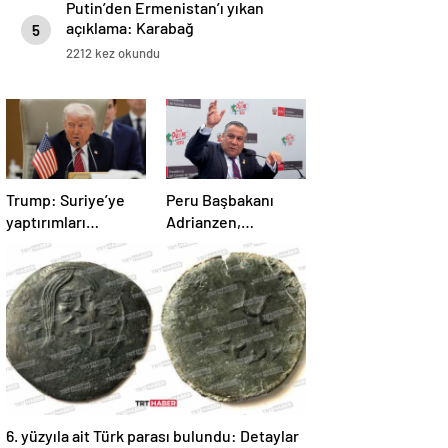
Putin’den Ermenistan’ı yıkan
açıklama: Karabağ
5
Azerbaycan’ın ayrılmaz bir
2212 kez okundu
parçasıdır!
Trump: Suriye’ye
Peru Başbakanı
yaptırımları
Adrianzen,
kaldırıyoruz
görevinden istifa
etti
6. yüzyıla ait Türk parası bulundu: Detaylar