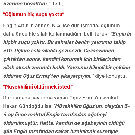
üzerime boşalttım.”
dedi.
“Oğlumun hiç suçu yoktu”
Engin Altın’ın annesi N.A. ise duruşmada, oğlunun
daha önce hiç silah kullanmadığını belirterek,
“Engin’in
hiçbir suçu yoktu. Bu şahıslar benim yavrumu takip
etti. Oğlum asla silahla gezmezdi. Cezaevinden
çıktıktan sonra, kendini korumak için birilerinden
silah almak zorunda kaldı. Yavrumu bilinçli bir şekilde
öldüren Oğuz Ermiş’ten şikayetçiyim.”
diye konuştu.
“Müvekkilimi öldürmek istedi”
Duruşmada savunma yapan Oğuz Ermiş’in avukatı
Hakan Gündoğdu ise
“Müvekkilim Oğuz’un, olaydan 3-
4 ay önce maktul Engin tarafından ağabeyi
öldürülmüştür. Hatta, kendisi de ağabeyinin öldüğü
gün Engin tarafından sakat bırakılmak suretiyle