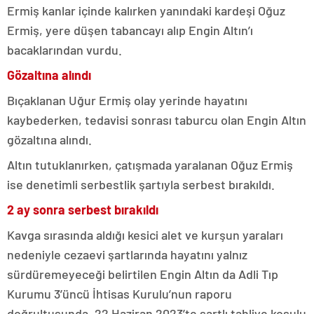
Ermiş kanlar içinde kalırken yanındaki kardeşi Oğuz
Ermiş, yere düşen tabancayı alıp Engin Altın’ı
bacaklarından vurdu.
Gözaltına alındı
Bıçaklanan Uğur Ermiş olay yerinde hayatını
kaybederken, tedavisi sonrası taburcu olan Engin Altın
gözaltına alındı.
Altın tutuklanırken, çatışmada yaralanan Oğuz Ermiş
ise denetimli serbestlik şartıyla serbest bırakıldı.
2 ay sonra serbest bırakıldı
Kavga sırasında aldığı kesici alet ve kurşun yaraları
nedeniyle cezaevi şartlarında hayatını yalnız
sürdüremeyeceği belirtilen Engin Altın da Adli Tıp
Kurumu 3’üncü İhtisas Kurulu’nun raporu
doğrultusunda, 22 Haziran 2023’te şartlı tahliye koşulu