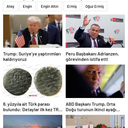
Ateş
Engin
Engin Altın
Ermiş
Oğuz Ermiş
Trump: Suriye’ye yaptırımları
Peru Başbakanı Adrianzen,
kaldırıyoruz
görevinden istifa etti
6. yüzyıla ait Türk parası
ABD Başkanı Trump, Orta
bulundu: Detaylar ilk kez TRT
Doğu turunun ikinci ayağı
Haber’de
Katar’da