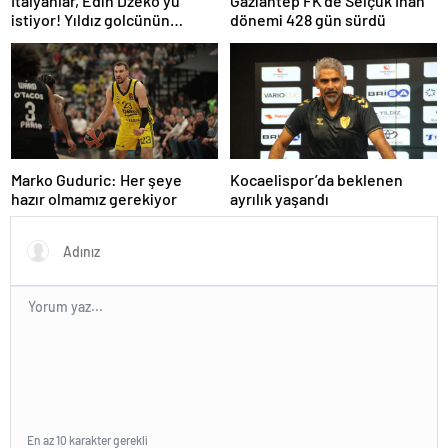
İtalyanlar, Edin Dzeko’yu
Gaziantep FK’de Selçuk İnan
istiyor! Yıldız golcünün
dönemi 428 gün sürdü
transfer kararı şaşırttı…
Marko Guduric: Her şeye
Kocaelispor’da beklenen
hazır olmamız gerekiyor
ayrılık yaşandı
En az 10 karakter gerekli