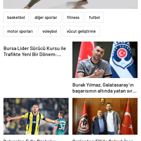
basketbol
diğer sporlar
fitness
futbol
motor sporları
voleybol
vücut geliştirme
Bursa Lider Sürücü Kursu ile
Trafikte Yeni Bir Dönem:
Osmangazi’de Eğitim Kalitesi
Zirveye Çıktı!
Burak Yılmaz, Galatasaray’ın
başarısının altında yatan sırrı
açıkladı