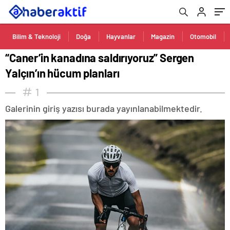
Bilim & Teknoloji
Doğa
Hayvanlar
Magazin
Otomobil
“Caner’in kanadına saldırıyoruz” Sergen
Yalçın’ın hücum planları
1
Galerinin giriş yazısı burada yayınlanabilmektedir.