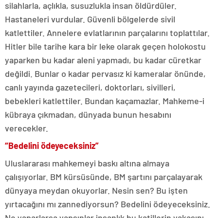
silahlarla, açlıkla, susuzlukla insan öldürdüler.
Hastaneleri vurdular. Güvenli bölgelerde sivil
katlettiler. Annelere evlatlarının parçalarını toplattılar.
Hitler bile tarihe kara bir leke olarak geçen holokostu
yaparken bu kadar aleni yapmadı, bu kadar cüretkar
değildi. Bunlar o kadar pervasız ki kameralar önünde,
canlı yayında gazetecileri, doktorları, sivilleri,
bebekleri katlettiler. Bundan kaçamazlar. Mahkeme-i
kübraya çıkmadan, dünyada bunun hesabını
verecekler.
“Bedelini ödeyeceksiniz”
Uluslararası mahkemeyi baskı altına almaya
çalışıyorlar. BM kürsüsünde, BM şartını parçalayarak
dünyaya meydan okuyorlar. Nesin sen? Bu işten
yırtacağını mı zannediyorsun? Bedelini ödeyeceksiniz.
Ne yaparlarsa yapsınlar insanlık bu katillerin yakasını