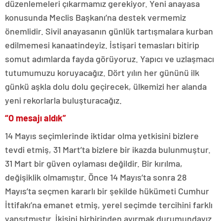
düzenlemeleri çıkarmamız gerekiyor. Yeni anayasa
konusunda Meclis Başkanı’na destek vermemiz
önemlidir. Sivil anayasanın günlük tartışmalara kurban
edilmemesi kanaatindeyiz. İstişari temasları bitirip
somut adımlarda fayda görüyoruz. Yapıcı ve uzlaşmacı
tutumumuzu koruyacağız. Dört yılın her gününü ilk
günkü aşkla dolu dolu geçirecek, ülkemizi her alanda
yeni rekorlarla buluşturacağız.
“O mesajı aldık”
14 Mayıs seçimlerinde iktidar olma yetkisini bizlere
tevdi etmiş, 31 Mart’ta bizlere bir ikazda bulunmuştur.
31 Mart bir güven oylaması değildir. Bir kırılma,
değişiklik olmamıştır. Önce 14 Mayıs’ta sonra 28
Mayıs’ta seçmen kararlı bir şekilde hükümeti Cumhur
İttifakı’na emanet etmiş, yerel seçimde tercihini farklı
yansıtmıştır. İkisini birbirinden ayırmak durumundayız.