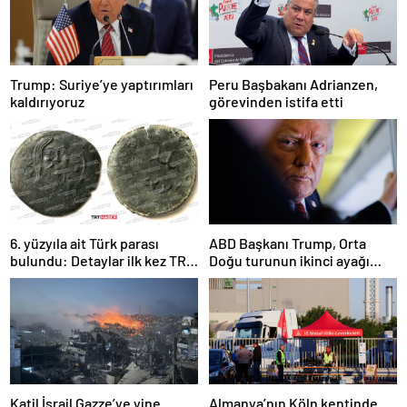
Trump: Suriye’ye yaptırımları
Peru Başbakanı Adrianzen,
kaldırıyoruz
görevinden istifa etti
6. yüzyıla ait Türk parası
ABD Başkanı Trump, Orta
bulundu: Detaylar ilk kez TRT
Doğu turunun ikinci ayağı
Haber’de
Katar’da
Katil İsrail Gazze’ye yine
Almanya’nın Köln kentinde