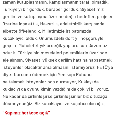
zaman kutuplaşmanın, kamplaşmanın tarafı olmadık.
Türkiye’yi bir gördük, beraber gördük. Siyasetimizi
gerilim ve kutuplaşma üzerine değil; hedefler, projeler
üzerine inşa ettik. Haksızlık, adaletsizlik karşısında
elbette öfkelendik. Milletimizle irtibatımızda
kucaklayıcı olduk. Önümüzdeki dört yıl hoşgörüyle
geçsin. Muhalefet yıkıcı değil, yapıcı olsun. Arzumuz
odur ki Türkiye’nin meseleleri polemiklerin üzerinde
ele alınsın. Siyaseti yüksek gerilim hattına hapsetmek
isteyenler olacaktır ama olmasını istemiyoruz. FETÖ’ye
diyet borcunu ödemek için Yenikapı Ruhunu
baltalamak isteyenler boş durmuyor. Kuklayı da
kuklacıyı da oyunu kimin yazdığını da çok iyi biliyoruz.
Ne kadar da çirkinleşirse çirkinleşsinler biz o tuzağa
düşmeyeceğiz. Biz kucaklayıcı ve kuşatıcı olacağız.
“Kapımız herkese açık”