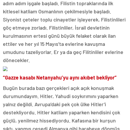
adım adım işgale başladı. Filistin topraklarında ilk
kitlesel katliam Osmanlının çekilmesiyle başladı.
Siyonist çeteler toplu cinayetler işleyerek, Filistinlileri
göç etmeye zorladı. Filistinliler, İsrail devletinin
kurulmasının ertesi günü büyük felaket olarak ilan
ettiler ve her yıl 15 Mayıs’ta evlerine kavuşma
umudunu tazeliyorlar. Er ya da geç Filitinliler evlerine
dönecekler.
“Gazze kasabı Netanyahu’yu aynı akıbet bekliyor”
Bugün burada bazı gerçekleri açık açık konuşmak
durumundayım. Hitler, Yahudi soykırımını yaparken
yalnız değildi. Avrupa’daki pek çok ülke Hitler’i
destekliyordu. Hitler katliam yaparken kendisini çok
güçlü, yenilmez hissediyordu. Kafasına bir kurşun
sıktı, yanmış cesedi Almanya gibi harabeye dönmüş