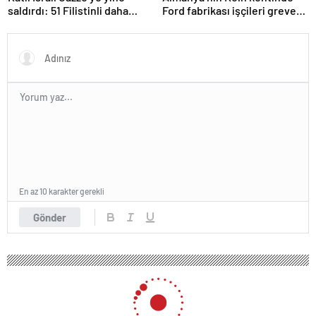
saldırdı: 51 Filistinli daha
Ford fabrikası işçileri greve
hayatını kaybetti
gitti
En az 10 karakter gerekli
Gönder