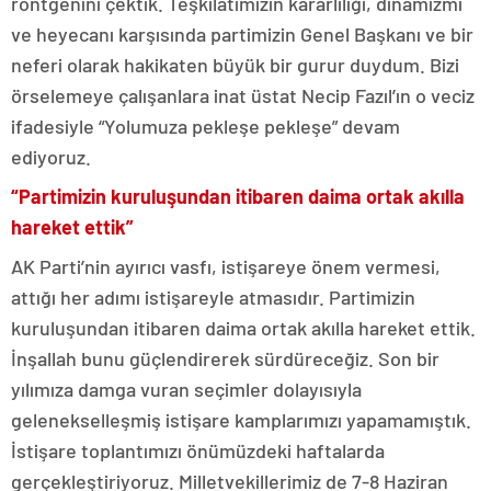
röntgenini çektik. Teşkilatımızın kararlılığı, dinamizmi
ve heyecanı karşısında partimizin Genel Başkanı ve bir
neferi olarak hakikaten büyük bir gurur duydum. Bizi
örselemeye çalışanlara inat üstat Necip Fazıl’ın o veciz
ifadesiyle “Yolumuza pekleşe pekleşe” devam
ediyoruz.
“Partimizin kuruluşundan itibaren daima ortak akılla
hareket ettik”
AK Parti’nin ayırıcı vasfı, istişareye önem vermesi,
attığı her adımı istişareyle atmasıdır. Partimizin
kuruluşundan itibaren daima ortak akılla hareket ettik.
İnşallah bunu güçlendirerek sürdüreceğiz. Son bir
yılımıza damga vuran seçimler dolayısıyla
gelenekselleşmiş istişare kamplarımızı yapamamıştık.
İstişare toplantımızı önümüzdeki haftalarda
gerçekleştiriyoruz. Milletvekillerimiz de 7-8 Haziran