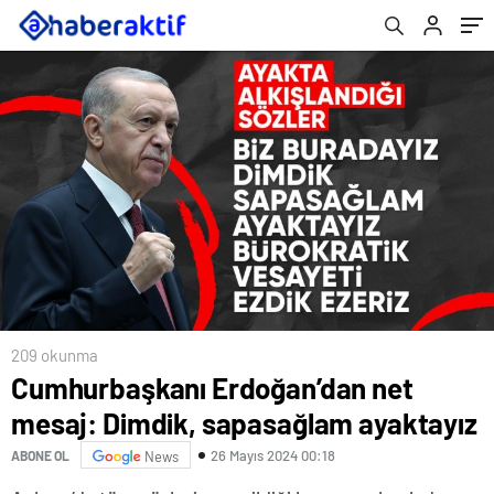
209 okunma
Cumhurbaşkanı Erdoğan’dan net
mesaj: Dimdik, sapasağlam ayaktayız
26 Mayıs 2024 00:18
ABONE OL
News