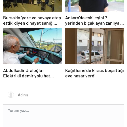
Bursa’da ‘yere ve havaya ateş
Ankara’da eski eşini 7
ettik’ diyen cinayet sanığı
yerinden bıçaklayan zanlıya 9
kardeşlere indirimsiz
ayda tahliye
müebbet hapis
Abdulkadir Uraloğlu:
Kağıthane’de kiracı, boşalttığı
Elektrikli demir yolu hat
eve hasar verdi
uzunluğunu 7 bin 142
kilometreye yükselttik