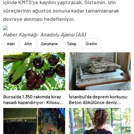
içinde KMTS’ye kaydını yaptıracak. Sistemin, izin
süreçlerinin ağustos sonuna kadar tamamlanarak
devreye alınması hedefleniyor.
Haber Kaynağı: Anadolu Ajansı (AA)
Adet
Altın
Darphane
Talep
Üretim
Bursa’da 1.350 rakımda kiraz
İstanbul’da deprem korkusu:
hasadı kazandırıyor: Kilosu
Beton dökülünce deniz
80 lira
kabukları ortaya çıktı