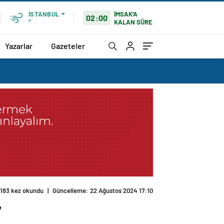
İMSAK'A
İSTANBUL
02:00
KALAN SÜRE
°
Yazarlar
Gazeteler
183 kez okundu
|
Güncelleme: 22 Ağustos 2024 17:10
r