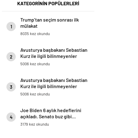
KATEGORİNİN POPÜLERLERİ
Trump’tan seçim sonrası ilk
mülakat
1
8035 kez okundu
Avusturya başbakanı Sebastian
Kurz ile ilgili bilinmeyenler
2
5006 kez okundu
Avusturya başbakanı Sebastian
Kurz ile ilgili bilinmeyenler
3
5006 kez okundu
Joe Biden 6 aylık hedeflerini
açıkladı. Senato buz gibi…
4
3179 kez okundu