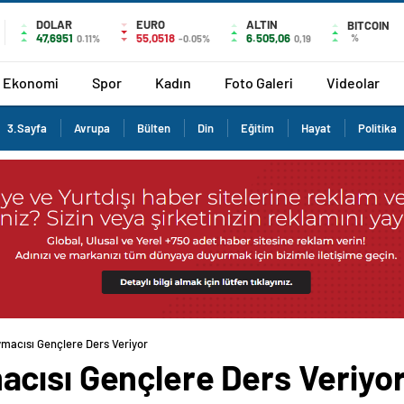
DOLAR
EURO
ALTIN
BITCOIN
47,6951
55,0518
6.505,06
%
0.11%
-0.05%
0,19
Ekonomi
Spor
Kadın
Foto Galeri
Videolar
3.Sayfa
Avrupa
Bülten
Din
Eğitim
Hayat
Politika
macısı Gençlere Ders Veriyor
cısı Gençlere Ders Veriyo