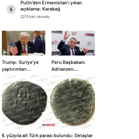
Putin’den Ermenistan’ı yıkan
açıklama: Karabağ
5
Azerbaycan’ın ayrılmaz bir
2213 kez okundu
parçasıdır!
Trump: Suriye’ye
Peru Başbakanı
yaptırımları
Adrianzen,
kaldırıyoruz
görevinden istifa
etti
6. yüzyıla ait Türk parası bulundu: Detaylar