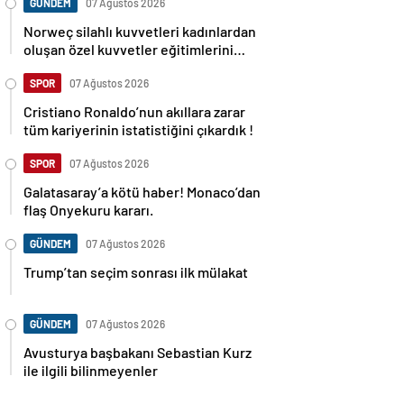
GÜNDEM
07 Ağustos 2026
Norweç silahlı kuvvetleri kadınlardan
oluşan özel kuvvetler eğitimlerini
başlattı.
SPOR
07 Ağustos 2026
Cristiano Ronaldo’nun akıllara zarar
tüm kariyerinin istatistiğini çıkardık !
SPOR
07 Ağustos 2026
Galatasaray’a kötü haber! Monaco’dan
flaş Onyekuru kararı.
GÜNDEM
07 Ağustos 2026
Trump’tan seçim sonrası ilk mülakat
GÜNDEM
07 Ağustos 2026
Avusturya başbakanı Sebastian Kurz
ile ilgili bilinmeyenler