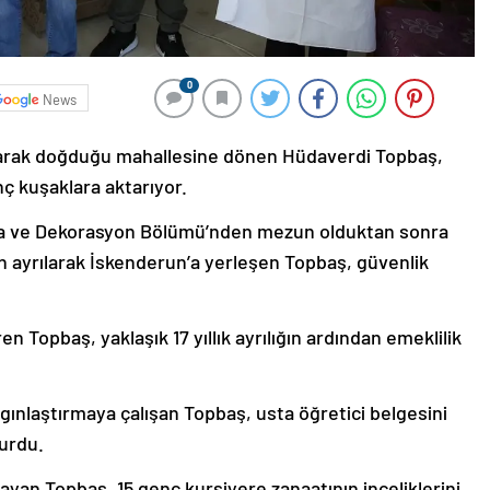
0
News
olarak doğduğu mahallesine dönen Hüdaverdi Topbaş,
nç kuşaklara aktarıyor.
lya ve Dekorasyon Bölümü’nden mezun olduktan sonra
 ayrılarak İskenderun’a yerleşen Topbaş, güvenlik
n Topbaş, yaklaşık 17 yıllık ayrılığın ardından emeklilik
gınlaştırmaya çalışan Topbaş, usta öğretici belgesini
vurdu.
yan Topbaş, 15 genç kursiyere zanaatının inceliklerini