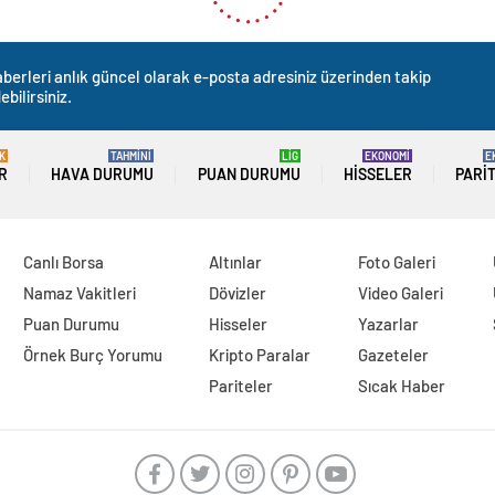
berleri anlık güncel olarak e-posta adresiniz üzerinden takip
ebilirsiniz.
K
TAHMİNİ
LİG
EKONOMİ
E
R
HAVA DURUMU
PUAN DURUMU
HISSELER
PARI
Canlı Borsa
Altınlar
Foto Galeri
Namaz Vakitleri
Dövizler
Video Galeri
Puan Durumu
Hisseler
Yazarlar
Örnek Burç Yorumu
Kripto Paralar
Gazeteler
Pariteler
Sıcak Haber