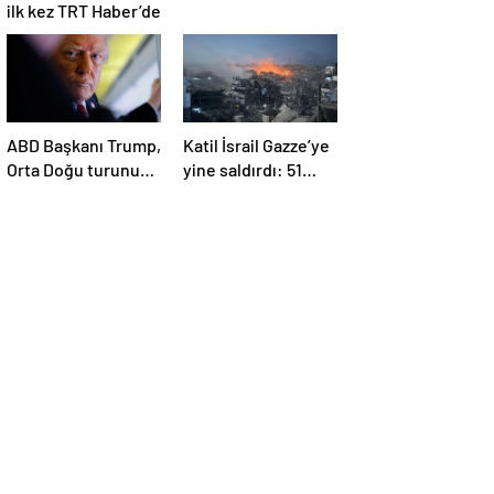
ilk kez TRT Haber’de
ABD Başkanı Trump,
Katil İsrail Gazze’ye
Orta Doğu turunun
yine saldırdı: 51
ikinci ayağı Katar’da
Filistinli daha
hayatını kaybetti