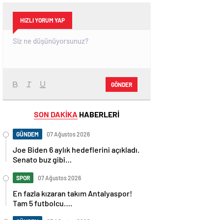
HIZLI YORUM YAP
GÖNDER
SON DAKİKA
HABERLERİ
GÜNDEM
07 Ağustos 2026
Joe Biden 6 aylık hedeflerini açıkladı.
Senato buz gibi…
SPOR
07 Ağustos 2026
En fazla kızaran takım Antalyaspor!
Tam 5 futbolcu….