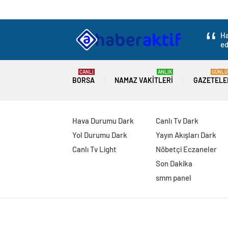
Ha
ed
CANLI
ANLIK
GÜNLÜ
BORSA
NAMAZ VAKITLERI
GAZETELE
Hava Durumu Dark
Canlı Tv Dark
Yol Durumu Dark
Yayın Akışları Dark
Canlı Tv Light
Nöbetçi Eczaneler
Son Dakika
smm panel