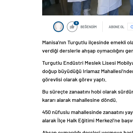
0
BEĞENDİM
ABONE OL
Manisa’nın Turgutlu ilçesinde emekli 
verdiği derslerle ahşap oymacılığını ge
Turgutlu Endüstri Meslek Lisesi Mobi
doğup büyüdüğü Irlamaz Mahallesi’nden
görevlisi olarak görev yaptı.
Bu süreçte zanaatını hobi olarak sürdüre
kararı alarak mahallesine döndü.
450 nüfuslu mahallesinde zanaatını yay
alarak İlçe Halk Eğitimi Merkezi’ne baş
Ahşap oymacılığı dersleri vermeye başla