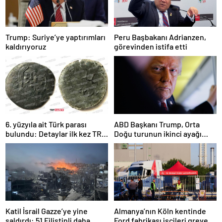
Trump: Suriye’ye yaptırımları
Peru Başbakanı Adrianzen,
kaldırıyoruz
görevinden istifa etti
6. yüzyıla ait Türk parası
ABD Başkanı Trump, Orta
bulundu: Detaylar ilk kez TRT
Doğu turunun ikinci ayağı
Haber’de
Katar’da
Katil İsrail Gazze’ye yine
Almanya’nın Köln kentinde
saldırdı: 51 Filistinli daha
Ford fabrikası işçileri greve