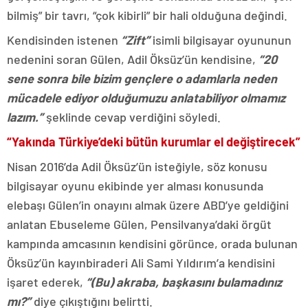
bilmiş” bir tavrı, “çok kibirli” bir hali olduğuna değindi.
Kendisinden istenen
“Zift”
isimli bilgisayar oyununun
nedenini soran Gülen, Adil Öksüz’ün kendisine,
“20
sene sonra bile bizim gençlere o adamlarla neden
mücadele ediyor olduğumuzu anlatabiliyor olmamız
lazım.”
şeklinde cevap verdiğini söyledi.
“Yakında Türkiye’deki bütün kurumlar el değiştirecek”
Nisan 2016’da Adil Öksüz’ün isteğiyle, söz konusu
bilgisayar oyunu ekibinde yer alması konusunda
elebaşı Gülen’in onayını almak üzere ABD’ye geldiğini
anlatan Ebuseleme Gülen, Pensilvanya’daki örgüt
kampında amcasının kendisini görünce, orada bulunan
Öksüz’ün kayınbiraderi Ali Sami Yıldırım’a kendisini
işaret ederek,
“(Bu) akraba, başkasını bulamadınız
mı?”
diye çıkıştığını belirtti.