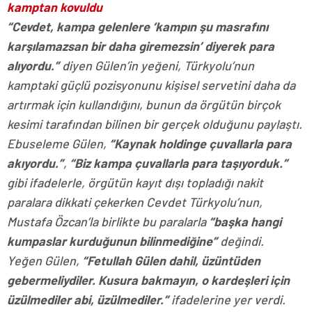
kamptan kovuldu
“Cevdet, kampa gelenlere ‘kampın şu masrafını
karşılamazsan bir daha giremezsin’ diyerek para
alıyordu.”
diyen Gülen’in yeğeni, Türkyolu’nun
kamptaki güçlü pozisyonunu kişisel servetini daha da
artırmak için kullandığını, bunun da örgütün birçok
kesimi tarafından bilinen bir gerçek olduğunu paylaştı.
Ebuseleme Gülen,
“Kaynak holdinge çuvallarla para
akıyordu.”
,
“Biz kampa çuvallarla para taşıyorduk.”
gibi ifadelerle, örgütün kayıt dışı topladığı nakit
paralara dikkati çekerken Cevdet Türkyolu’nun,
Mustafa Özcan’la birlikte bu paralarla
“başka hangi
kumpaslar kurduğunun bilinmediğine”
değindi.
Yeğen Gülen,
“Fetullah Gülen dahil, üzüntüden
gebermeliydiler. Kusura bakmayın, o kardeşleri için
üzülmediler abi, üzülmediler.”
ifadelerine yer verdi.