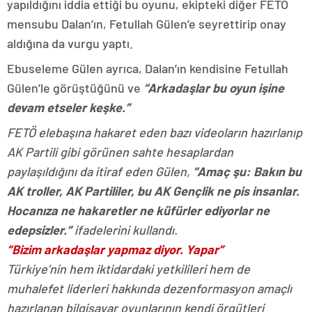
yapıldığını iddia ettiği bu oyunu, ekipteki diğer FETÖ
mensubu Dalan’ın, Fetullah Gülen’e seyrettirip onay
aldığına da vurgu yaptı.
Ebuseleme Gülen ayrıca, Dalan’ın kendisine Fetullah
Gülen’le görüştüğünü ve
“Arkadaşlar bu oyun işine
devam etseler keşke.”
FETÖ elebaşına hakaret eden bazı videoların hazırlanıp
AK Partili gibi görünen sahte hesaplardan
paylaşıldığını da itiraf eden Gülen,
“Amaç şu: Bakın bu
AK troller, AK Partililer, bu AK Gençlik ne pis insanlar.
Hocanıza ne hakaretler ne küfürler ediyorlar ne
edepsizler.”
ifadelerini kullandı.
“Bizim arkadaşlar yapmaz diyor. Yapar”
Türkiye’nin hem iktidardaki yetkilileri hem de
muhalefet liderleri hakkında dezenformasyon amaçlı
hazırlanan bilgisayar oyunlarının kendi örgütleri