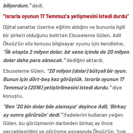
biliyordum.”
dedi.
“Israrla oyunun 17 Temmuz’a yetişmesini istedi durdu”
Dijital sanatlar üzerine eğitim aldığını ve bununla ilgili
bir şirketi olduğunu belirten Ebuseleme Gülen, Adil
Öksüz’ün söz konusu bilgisayar oyunu için kendisine,
“İlk etapta 2 milyon dolar, bir sene içinde de 20 milyon
dolar daha para alınacak.”
dediğini aktardı.
Ebuseleme Gülen,
“20 milyon (dolar) bütçeli bir oyun.
Bunun için dört-beş kez görüştük. Israrla oyunun 17
Temmuz’a (2016) yetiştirilmesini istedi durdu.”
diye
konuştu.
“Ben ’20 bin dolar bile alamayız’ deyince Adil, ‘Birkaç
ay sonra görürsün’ dedi.”
ifadelerini kullanan yeğen
Gülen, bu görüşmenin darbeden birkaç ay önce
gerçekleştiğini ve görüşme esnasında Öksüz’ün, “çok