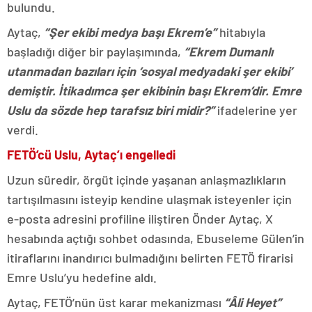
bulundu.
Aytaç,
“Şer ekibi medya başı Ekrem’e”
hitabıyla
başladığı diğer bir paylaşımında,
“Ekrem Dumanlı
utanmadan bazıları için ‘sosyal medyadaki şer ekibi’
demiştir. İtikadımca şer ekibinin başı Ekrem’dir. Emre
Uslu da sözde hep tarafsız biri midir?”
ifadelerine yer
verdi.
FETÖ’cü Uslu, Aytaç’ı engelledi
Uzun süredir, örgüt içinde yaşanan anlaşmazlıkların
tartışılmasını isteyip kendine ulaşmak isteyenler için
e-posta adresini profiline iliştiren Önder Aytaç, X
hesabında açtığı sohbet odasında, Ebuseleme Gülen’in
itiraflarını inandırıcı bulmadığını belirten FETÖ firarisi
Emre Uslu’yu hedefine aldı.
Aytaç, FETÖ’nün üst karar mekanizması
“Âli Heyet”