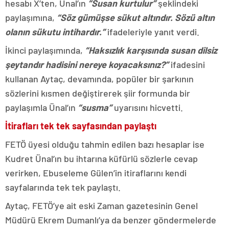
hesabı X’ten, Ünal’ın
“Susan kurtulur”
şeklindeki
paylaşımına,
“Söz gümüşse sükut altındır. Sözü altın
olanın sükutu intihardır.”
ifadeleriyle yanıt verdi.
İkinci paylaşımında,
“Haksızlık karşısında susan dilsiz
şeytandır hadisini nereye koyacaksınız?”
ifadesini
kullanan Aytaç, devamında, popüler bir şarkının
sözlerini kısmen değiştirerek şiir formunda bir
paylaşımla Ünal’ın
“susma”
uyarısını hicvetti.
İtirafları tek tek sayfasından paylaştı
FETÖ üyesi olduğu tahmin edilen bazı hesaplar ise
Kudret Ünal’ın bu ihtarına küfürlü sözlerle cevap
verirken, Ebuseleme Gülen’in itiraflarını kendi
sayfalarında tek tek paylaştı.
Aytaç, FETÖ’ye ait eski Zaman gazetesinin Genel
Müdürü Ekrem Dumanlı’ya da benzer göndermelerde