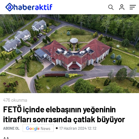
476 okunma
FETÖ içinde elebaşının yeğeninin
itirafları sonrasında çatlak büyüyor
17 Haziran 2024 12:12
ABONE OL
News
AA