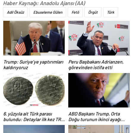
Haber Kaynağı: Anadolu Ajansı (AA)
Adil Öksüz
Ebuseleme Gülen
Fetö
Örgüt
Türk
Trump: Suriye’ye yaptırımları
Peru Başbakanı Adrianzen,
kaldırıyoruz
görevinden istifa etti
6. yüzyıla ait Türk parası
ABD Başkanı Trump, Orta
bulundu: Detaylar ilk kez TRT
Doğu turunun ikinci ayağı
Haber’de
Katar’da