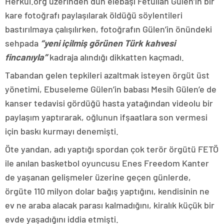
Herkul.org üzerinden dün elebaşı Fetullah Gülen’in bir
kare fotoğrafı paylaşılarak öldüğü söylentileri
bastırılmaya çalışılırken, fotoğrafın Gülen’in önündeki
sehpada
“yeni içilmiş görünen Türk kahvesi
fincanıyla”
kadraja alındığı dikkatten kaçmadı.
Tabandan gelen tepkileri azaltmak isteyen örgüt üst
yönetimi, Ebuseleme Gülen’in babası Mesih Gülen’e de
kanser tedavisi gördüğü hasta yatağından videolu bir
paylaşım yaptırarak, oğlunun ifşaatlara son vermesi
için baskı kurmayı denemişti.
Öte yandan, adı yaptığı spordan çok terör örgütü FETÖ
ile anılan basketbol oyuncusu Enes Freedom Kanter
de yaşanan gelişmeler üzerine geçen günlerde,
örgüte 110 milyon dolar bağış yaptığını, kendisinin ne
ev ne araba alacak parası kalmadığını, kiralık küçük bir
evde yaşadığını iddia etmişti.