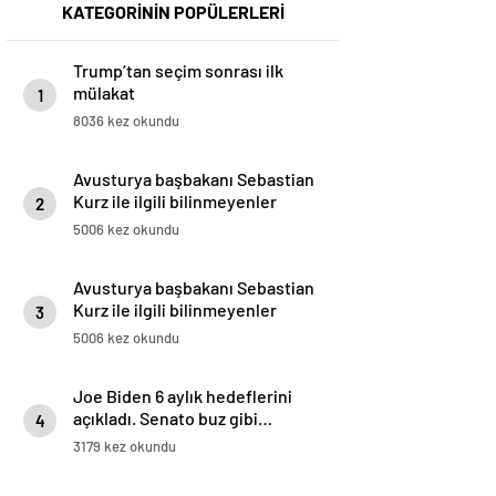
KATEGORİNİN POPÜLERLERİ
Trump’tan seçim sonrası ilk
mülakat
1
8036 kez okundu
Avusturya başbakanı Sebastian
Kurz ile ilgili bilinmeyenler
2
5006 kez okundu
Avusturya başbakanı Sebastian
Kurz ile ilgili bilinmeyenler
3
5006 kez okundu
Joe Biden 6 aylık hedeflerini
açıkladı. Senato buz gibi…
4
3179 kez okundu