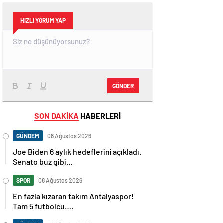
HIZLI YORUM YAP
GÖNDER
SON DAKİKA
HABERLERİ
GÜNDEM
08 Ağustos 2026
Joe Biden 6 aylık hedeflerini açıkladı.
Senato buz gibi…
SPOR
08 Ağustos 2026
En fazla kızaran takım Antalyaspor!
Tam 5 futbolcu….