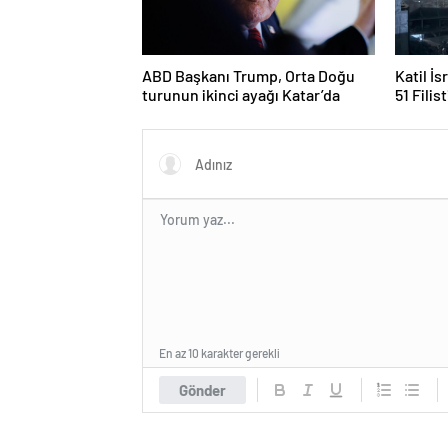
ABD Başkanı Trump, Orta Doğu
Katil İs
turunun ikinci ayağı Katar’da
51 Filis
En az 10 karakter gerekli
Gönder