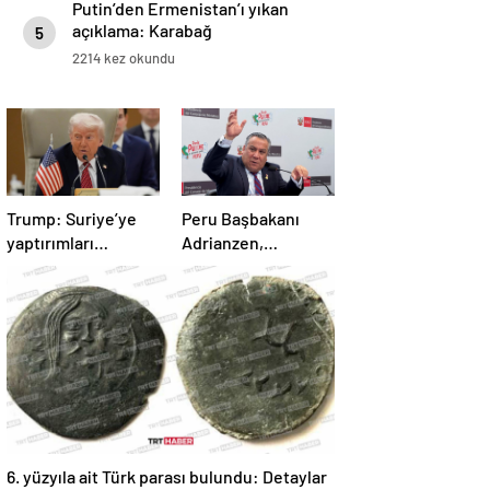
Putin’den Ermenistan’ı yıkan
açıklama: Karabağ
5
Azerbaycan’ın ayrılmaz bir
2214 kez okundu
parçasıdır!
Trump: Suriye’ye
Peru Başbakanı
yaptırımları
Adrianzen,
kaldırıyoruz
görevinden istifa
etti
6. yüzyıla ait Türk parası bulundu: Detaylar