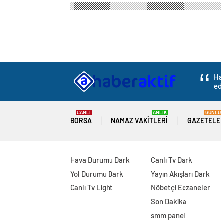
Ha
ed
CANLI
ANLIK
GÜNLÜ
BORSA
NAMAZ VAKITLERI
GAZETELE
Hava Durumu Dark
Canlı Tv Dark
Yol Durumu Dark
Yayın Akışları Dark
Canlı Tv Light
Nöbetçi Eczaneler
Son Dakika
smm panel