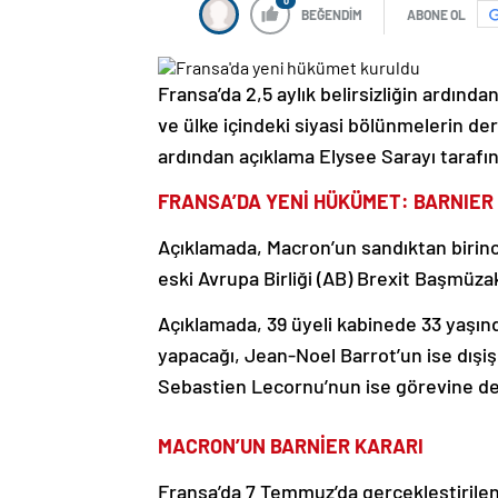
0
BEĞENDİM
ABONE OL
Fransa’da 2,5 aylık belirsizliğin ardınd
ve ülke içindeki siyasi bölünmelerin de
ardından açıklama Elysee Sarayı tarafın
FRANSA’DA YENİ HÜKÜMET: BARNIER 
Açıklamada, Macron’un sandıktan birinci
eski Avrupa Birliği (AB) Brexit Başmüzak
Açıklamada, 39 üyeli kabinede 33 yaşın
yapacağı, Jean-Noel Barrot’un ise dışi
Sebastien Lecornu’nun ise görevine dev
MACRON’UN BARNİER KARARI
Fransa’da 7 Temmuz’da gerçekleştirilen 