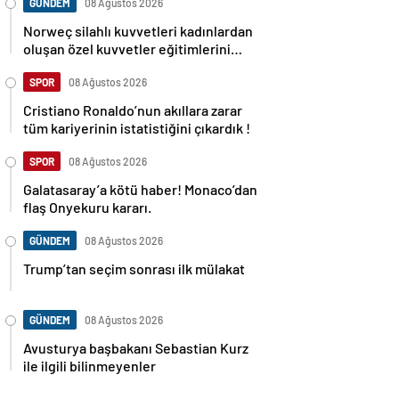
GÜNDEM
08 Ağustos 2026
Norweç silahlı kuvvetleri kadınlardan
oluşan özel kuvvetler eğitimlerini
başlattı.
SPOR
08 Ağustos 2026
Cristiano Ronaldo’nun akıllara zarar
tüm kariyerinin istatistiğini çıkardık !
SPOR
08 Ağustos 2026
Galatasaray’a kötü haber! Monaco’dan
flaş Onyekuru kararı.
GÜNDEM
08 Ağustos 2026
Trump’tan seçim sonrası ilk mülakat
GÜNDEM
08 Ağustos 2026
Avusturya başbakanı Sebastian Kurz
ile ilgili bilinmeyenler