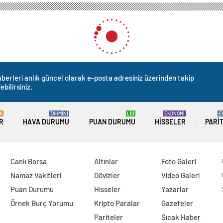
berleri anlık güncel olarak e-posta adresiniz üzerinden takip
ebilirsiniz.
K
TAHMİNİ
LİG
EKONOMİ
E
R
HAVA DURUMU
PUAN DURUMU
HISSELER
PARI
Canlı Borsa
Altınlar
Foto Galeri
Namaz Vakitleri
Dövizler
Video Galeri
Puan Durumu
Hisseler
Yazarlar
Örnek Burç Yorumu
Kripto Paralar
Gazeteler
Pariteler
Sıcak Haber