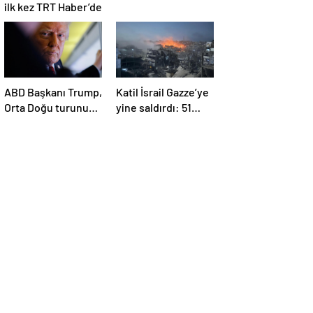
ilk kez TRT Haber’de
ABD Başkanı Trump,
Katil İsrail Gazze’ye
Orta Doğu turunun
yine saldırdı: 51
ikinci ayağı Katar’da
Filistinli daha
hayatını kaybetti