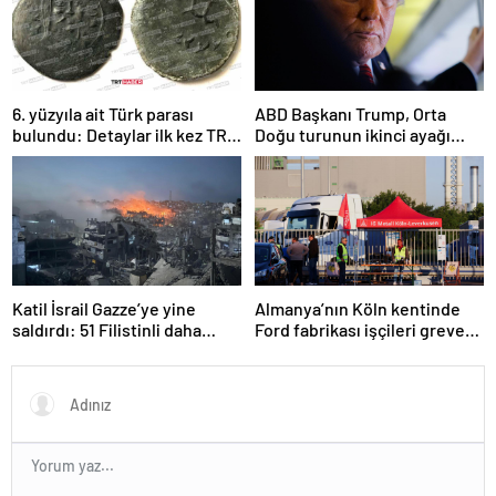
6. yüzyıla ait Türk parası
ABD Başkanı Trump, Orta
bulundu: Detaylar ilk kez TRT
Doğu turunun ikinci ayağı
Haber’de
Katar’da
Katil İsrail Gazze’ye yine
Almanya’nın Köln kentinde
saldırdı: 51 Filistinli daha
Ford fabrikası işçileri greve
hayatını kaybetti
gitti