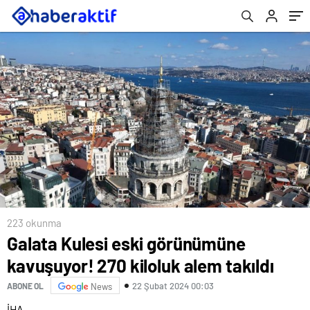
223 okunma
Galata Kulesi eski görünümüne
kavuşuyor! 270 kiloluk alem takıldı
22 Şubat 2024 00:03
ABONE OL
News
İHA