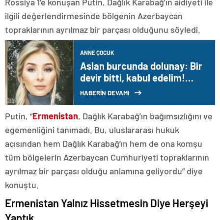
Rossiya 1’e konuşan Putin, Dağlık Karabağ’ın aidiyeti ile
ilgili değerlendirmesinde bölgenin Azerbaycan
topraklarının ayrılmaz bir parçası olduğunu söyledi.
ANNE ÇOCUK
Aslan burcunda dolunay: Bir
devir bitti, kabul edelim!
Hangi burcu ne bekliyor?
HABERİN DEVAMI
Putin, “
Ermenistan
, Dağlık Karabağ’ın bağımsızlığını ve
egemenliğini tanımadı. Bu, uluslararası hukuk
açısından hem Dağlık Karabağ’ın hem de ona komşu
tüm bölgelerin Azerbaycan Cumhuriyeti topraklarının
ayrılmaz bir parçası olduğu anlamına geliyordu” diye
konuştu.
Ermenistan Yalnız Hissetmesin Diye Herşeyi
Yaptık