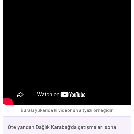
Burası yukarıda ki videonun altyazı örneğidir.
Öte yandan Dağlık Karabağ’da çatışmaları sona