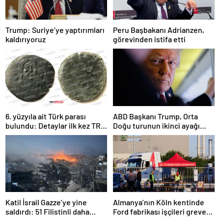
Trump: Suriye’ye yaptırımları
Peru Başbakanı Adrianzen,
kaldırıyoruz
görevinden istifa etti
6. yüzyıla ait Türk parası
ABD Başkanı Trump, Orta
bulundu: Detaylar ilk kez TRT
Doğu turunun ikinci ayağı
Haber’de
Katar’da
Katil İsrail Gazze’ye yine
Almanya’nın Köln kentinde
saldırdı: 51 Filistinli daha
Ford fabrikası işçileri greve