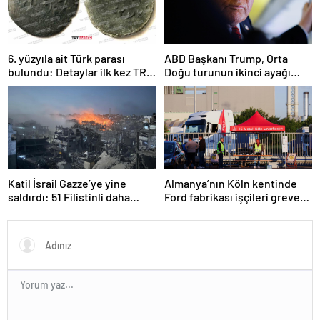
6. yüzyıla ait Türk parası
ABD Başkanı Trump, Orta
bulundu: Detaylar ilk kez TRT
Doğu turunun ikinci ayağı
Haber’de
Katar’da
Katil İsrail Gazze’ye yine
Almanya’nın Köln kentinde
saldırdı: 51 Filistinli daha
Ford fabrikası işçileri greve
hayatını kaybetti
gitti