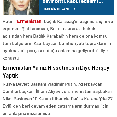
devir bitti, kabul edelim!
Hangi burcu ne bekliyor?
HABERİN DEVAMI
Putin, “
Ermenistan
, Dağlık Karabağ’ın bağımsızlığını ve
egemenliğini tanımadı. Bu, uluslararası hukuk
açısından hem Dağlık Karabağ’ın hem de ona komşu
tüm bölgelerin Azerbaycan Cumhuriyeti topraklarının
ayrılmaz bir parçası olduğu anlamına geliyordu” diye
konuştu.
Ermenistan Yalnız Hissetmesin Diye Herşeyi
Yaptık
Rusya Devlet Başkanı Vladimir Putin, Azerbaycan
Cumhurbaşkanı İlham Aliyev ve Ermenistan Başbakanı
Nikol Paşinyan 10 Kasım itibariyle Dağlık Karabağ’da 27
Eylül’den beri devam eden çatışmaların durması için
bir anlaşma imzalamıştı.