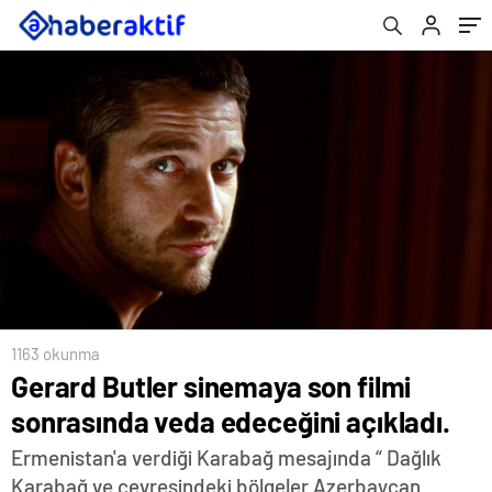
1163 okunma
Gerard Butler sinemaya son filmi
sonrasında veda edeceğini açıkladı.
Ermenistan'a verdiği Karabağ mesajında “ Dağlık
Karabağ ve çevresindeki bölgeler Azerbaycan