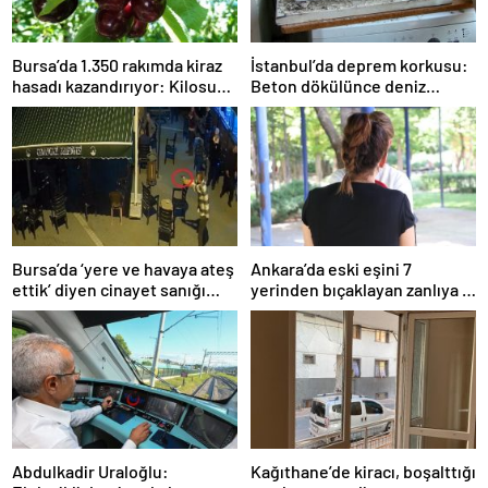
Bursa’da 1.350 rakımda kiraz
İstanbul’da deprem korkusu:
hasadı kazandırıyor: Kilosu
Beton dökülünce deniz
80 lira
kabukları ortaya çıktı
Bursa’da ‘yere ve havaya ateş
Ankara’da eski eşini 7
ettik’ diyen cinayet sanığı
yerinden bıçaklayan zanlıya 9
kardeşlere indirimsiz
ayda tahliye
müebbet hapis
Abdulkadir Uraloğlu:
Kağıthane’de kiracı, boşalttığı