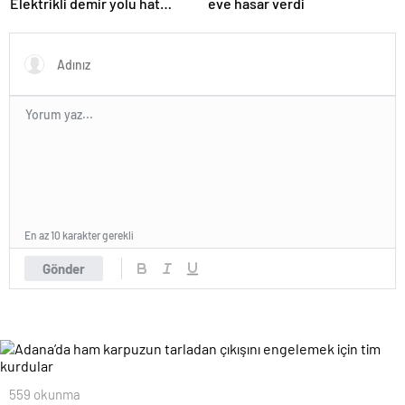
Elektrikli demir yolu hat
eve hasar verdi
uzunluğunu 7 bin 142
kilometreye yükselttik
En az 10 karakter gerekli
Gönder
559 okunma