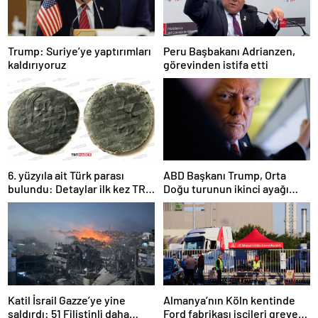
Trump: Suriye’ye yaptırımları
Peru Başbakanı Adrianzen,
kaldırıyoruz
görevinden istifa etti
6. yüzyıla ait Türk parası
ABD Başkanı Trump, Orta
bulundu: Detaylar ilk kez TRT
Doğu turunun ikinci ayağı
Haber’de
Katar’da
Katil İsrail Gazze’ye yine
Almanya’nın Köln kentinde
saldırdı: 51 Filistinli daha
Ford fabrikası işçileri greve