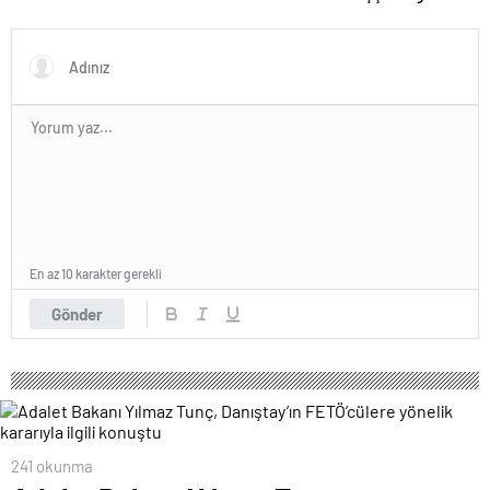
hayatını kaybetti
gitti
En az 10 karakter gerekli
Gönder
241 okunma