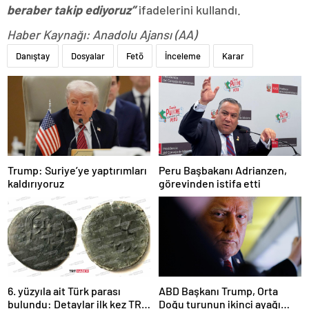
beraber takip ediyoruz”
ifadelerini kullandı.
Haber Kaynağı: Anadolu Ajansı (AA)
Danıştay
Dosyalar
Fetö
İnceleme
Karar
Trump: Suriye’ye yaptırımları
Peru Başbakanı Adrianzen,
kaldırıyoruz
görevinden istifa etti
6. yüzyıla ait Türk parası
ABD Başkanı Trump, Orta
bulundu: Detaylar ilk kez TRT
Doğu turunun ikinci ayağı