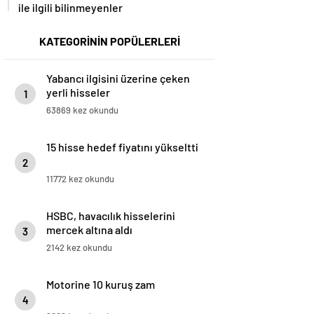
ile ilgili bilinmeyenler
KATEGORİNİN POPÜLERLERİ
Yabancı ilgisini üzerine çeken
yerli hisseler
1
63869 kez okundu
15 hisse hedef fiyatını yükseltti
2
11772 kez okundu
HSBC, havacılık hisselerini
mercek altına aldı
3
2142 kez okundu
Motorine 10 kuruş zam
4