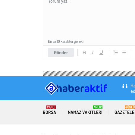
En az 10 karakter gerekli
Gönder
Ha
ed
CANLI
ANLIK
GÜNLÜ
BORSA
NAMAZ VAKITLERI
GAZETELE