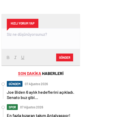
HIZLI YORUM YAP
GÖNDER
SON DAKİKA
HABERLERİ
GÜNDEM
07 Ağustos 2026
Joe Biden 6 aylık hedeflerini açıkladı.
Senato buz gibi…
SPOR
07 Ağustos 2026
En fazla kızaran takım Antalyaspor!