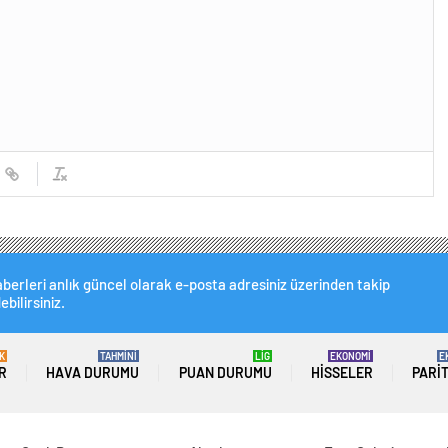
berleri anlık güncel olarak e-posta adresiniz üzerinden takip
ebilirsiniz.
K
TAHMİNİ
LİG
EKONOMİ
E
R
HAVA DURUMU
PUAN DURUMU
HISSELER
PARI