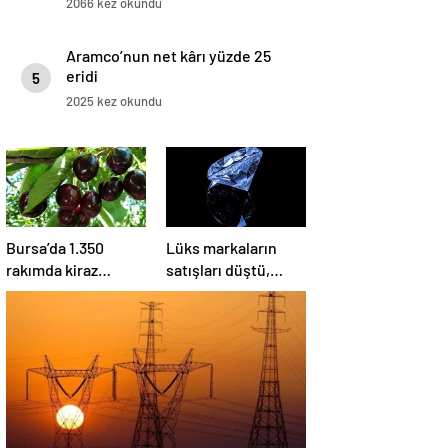
2066 kez okundu
Aramco’nun net kârı yüzde 25
eridi
5
2025 kez okundu
Bursa’da 1.350
Lüks markaların
rakımda kiraz
satışları düştü,
hasadı
hisseleri olumsuz
kazandırıyor: Kilosu
etkilendi
80 lira