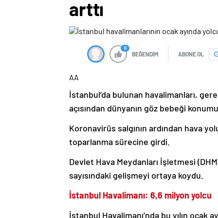
arttı
0
BEĞENDİM
ABONE OL
AA
İstanbul’da bulunan havalimanları, gerek
açısından dünyanın göz bebeği konumu
Koronavirüs salgının ardından hava yolu
toparlanma sürecine girdi.
Devlet Hava Meydanları İşletmesi (DHMİ
sayısındaki gelişmeyi ortaya koydu.
İstanbul Havalimanı: 6,6 milyon yolcu
İstanbul Havalimanı’nda bu yılın ocak ay