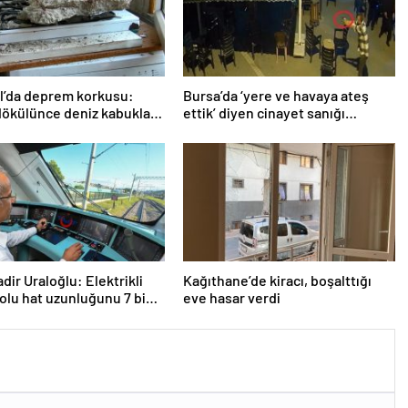
l’da deprem korkusu:
Bursa’da ‘yere ve havaya ateş
ökülünce deniz kabukları
ettik’ diyen cinayet sanığı
ıktı
kardeşlere indirimsiz müebbet
hapis
dir Uraloğlu: Elektrikli
Kağıthane’de kiracı, boşalttığı
olu hat uzunluğunu 7 bin
eve hasar verdi
ometreye yükselttik