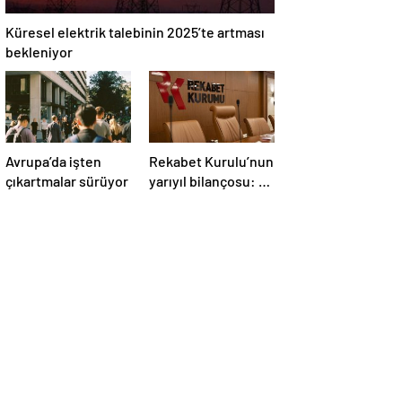
Küresel elektrik talebinin 2025’te artması
bekleniyor
Avrupa’da işten
Rekabet Kurulu’nun
çıkartmalar sürüyor
yarıyıl bilançosu: 6
ayda 4,1 milyar TL
ceza