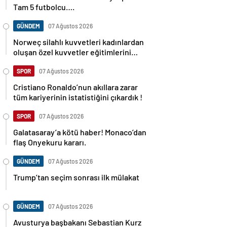
Tam 5 futbolcu….
GÜNDEM
07 Ağustos 2026
Norweç silahlı kuvvetleri kadınlardan
oluşan özel kuvvetler eğitimlerini
başlattı.
SPOR
07 Ağustos 2026
Cristiano Ronaldo’nun akıllara zarar
tüm kariyerinin istatistiğini çıkardık !
SPOR
07 Ağustos 2026
Galatasaray’a kötü haber! Monaco’dan
flaş Onyekuru kararı.
GÜNDEM
07 Ağustos 2026
Trump’tan seçim sonrası ilk mülakat
GÜNDEM
07 Ağustos 2026
Avusturya başbakanı Sebastian Kurz