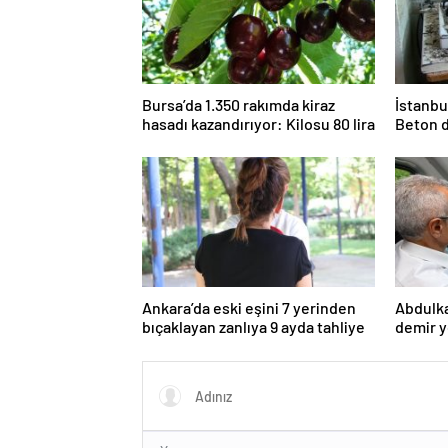
Bursa’da 1.350 rakımda kiraz
İstanbu
hasadı kazandırıyor: Kilosu 80 lira
Beton d
ortaya ç
Ankara’da eski eşini 7 yerinden
Abdulka
bıçaklayan zanlıya 9 ayda tahliye
demir y
142 kil