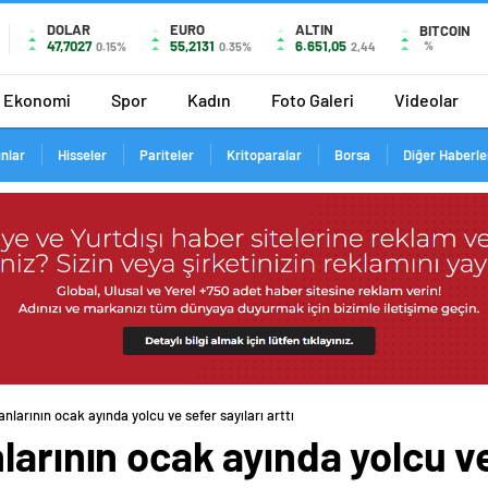
DOLAR
EURO
ALTIN
BITCOIN
47,7027
55,2131
6.651,05
%
0.15%
0.35%
2,44
Ekonomi
Spor
Kadın
Foto Galeri
Videolar
ınlar
Hisseler
Pariteler
Kritoparalar
Borsa
Diğer Haberle
nlarının ocak ayında yolcu ve sefer sayıları arttı
larının ocak ayında yolcu ve