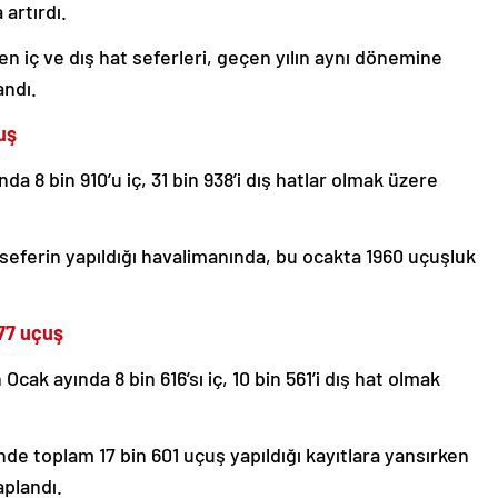
 artırdı.
en iç ve dış hat seferleri, geçen yılın aynı dönemine
andı.
uş
da 8 bin 910’u iç, 31 bin 938’i dış hatlar olmak üzere
 seferin yapıldığı havalimanında, bu ocakta 1960 uçuşluk
77 uçuş
ak ayında 8 bin 616’sı iç, 10 bin 561’i dış hat olmak
e toplam 17 bin 601 uçuş yapıldığı kayıtlara yansırken
aplandı.