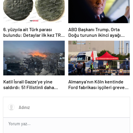
6. yüzyıla ait Türk parası
ABD Başkanı Trump, Orta
bulundu: Detaylar ilk kez TRT
Doğu turunun ikinci ayağı
Haber’de
Katar’da
Katil İsrail Gazze’ye yine
Almanya’nın Köln kentinde
saldırdı: 51 Filistinli daha
Ford fabrikası işçileri greve
hayatını kaybetti
gitti