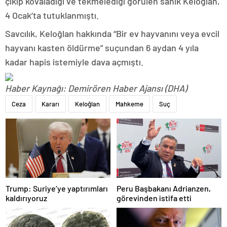
çıkıp kovaladığı ve tekmelediği görülen sanık Keloğlan,
4 Ocak’ta tutuklanmıştı.
Savcılık, Keloğlan hakkında “Bir ev hayvanını veya evcil
hayvanı kasten öldürme” suçundan 6 aydan 4 yıla
kadar hapis istemiyle dava açmıştı.
Haber Kaynağı: Demirören Haber Ajansı (DHA)
Ceza
Kararı
Keloğlan
Mahkeme
Suç
Trump: Suriye’ye yaptırımları
Peru Başbakanı Adrianzen,
kaldırıyoruz
görevinden istifa etti