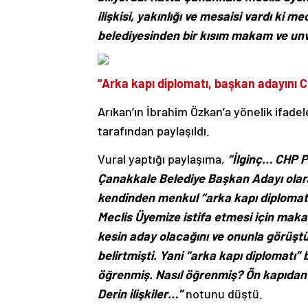
ilişkisi, yakınlığı ve mesaisi vardı ki m
belediyesinden bir kısım makam ve unv
“Arka kapı diplomatı, başkan adayını 
Arıkan’ın İbrahim Özkan’a yönelik ifadele
tarafından paylaşıldı.
Vural yaptığı paylaşıma,
“İlginç… CHP P
Çanakkale Belediye Başkan Adayı olarak 
kendinden menkul “arka kapı diplomat
Meclis Üyemize istifa etmesi için maka
kesin aday olacağını ve onunla görüşt
belirtmişti. Yani “arka kapı diplomatı
öğrenmiş. Nasıl öğrenmiş? Ön kapıdan 
Derin ilişkiler…”
notunu düştü.