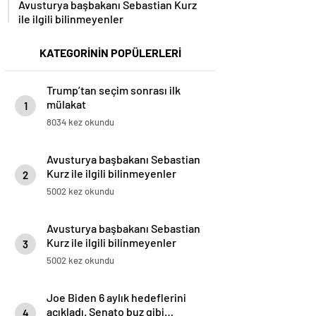
ile ilgili bilinmeyenler
KATEGORİNİN POPÜLERLERİ
Trump’tan seçim sonrası ilk
mülakat
1
8034 kez okundu
Avusturya başbakanı Sebastian
Kurz ile ilgili bilinmeyenler
2
5002 kez okundu
Avusturya başbakanı Sebastian
Kurz ile ilgili bilinmeyenler
3
5002 kez okundu
Joe Biden 6 aylık hedeflerini
açıkladı. Senato buz gibi…
4