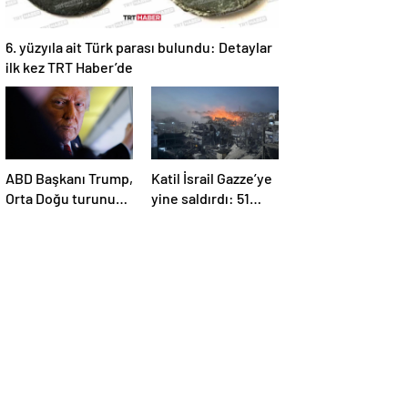
6. yüzyıla ait Türk parası bulundu: Detaylar
ilk kez TRT Haber’de
ABD Başkanı Trump,
Katil İsrail Gazze’ye
Orta Doğu turunun
yine saldırdı: 51
ikinci ayağı Katar’da
Filistinli daha
hayatını kaybetti