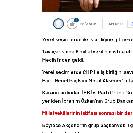
0
BEĞENDİM
ABONE OL
Yerel seçimlerde ile iş birliğine gitmey
1 ay içerisinde 6 milletvekilinin istifa 
Meclisi’nden geldi.
Yerel seçimlerde CHP ile iş birliğini sa
Parti Genel Başkanı Meral Akşener’in tal
Kararın ardından İBB İyi Parti Grubu Gr
yeniden İbrahim Özkan’nın Grup Başkanve
Milletvekillerinin istifası sonrası bir 
Böylece Akşener’in grup başkanvekili g
Başkanvekili oldu.