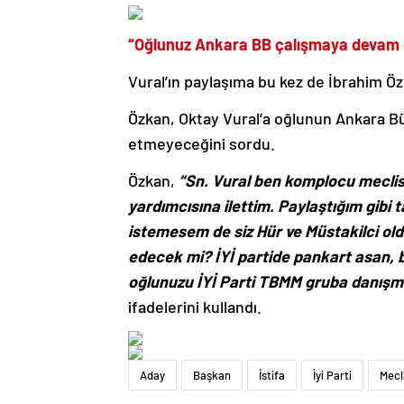
“Oğlunuz Ankara BB çalışmaya devam
Vural’ın paylaşıma bu kez de İbrahim Ö
Özkan, Oktay Vural’a oğlunun Ankara B
etmeyeceğini sordu.
Özkan,
“Sn. Vural ben komplocu meclis 
yardımcısına ilettim. Paylaştığım gibi 
istemesem de siz Hür ve Müstakilci o
edecek mi? İYİ partide pankart asan, 
oğlunuzu İYİ Parti TBMM gruba danışman
ifadelerini kullandı.
Aday
Başkan
İstifa
İyi Parti
Mecl