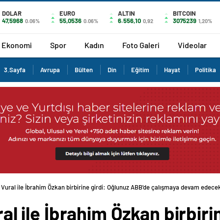
DOLAR
EURO
ALTIN
BITCOIN
47,5968
55,0536
6.556,10
3075239
0.06%
0.06%
0,92
1,20%
Ekonomi
Spor
Kadın
Foto Galeri
Videolar
3.Sayfa
Avrupa
Bülten
Din
Eğitim
Hayat
Politika
ay Vural ile İbrahim Özkan birbirine girdi: Oğlunuz ABB’de çalışmaya devam edece
ural ile İbrahim Özkan birbir