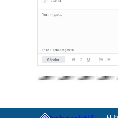
En az 10 karakter gerekli
Gönder
Haber Aktif
Gündem
3.Sayfa
Türkiye’nin 6 il
Türkiye’nin 6 iline