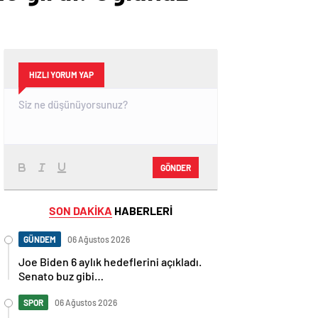
HIZLI YORUM YAP
GÖNDER
SON DAKİKA
HABERLERİ
GÜNDEM
06 Ağustos 2026
Joe Biden 6 aylık hedeflerini açıkladı.
Senato buz gibi…
SPOR
06 Ağustos 2026
En fazla kızaran takım Antalyaspor!