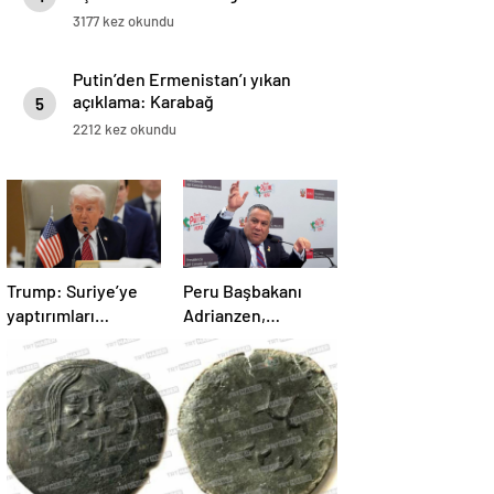
3177 kez okundu
Putin’den Ermenistan’ı yıkan
açıklama: Karabağ
5
Azerbaycan’ın ayrılmaz bir
2212 kez okundu
parçasıdır!
Trump: Suriye’ye
Peru Başbakanı
yaptırımları
Adrianzen,
kaldırıyoruz
görevinden istifa
etti