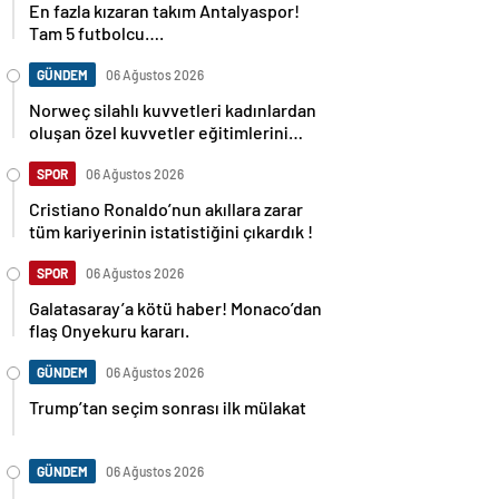
Tam 5 futbolcu….
GÜNDEM
06 Ağustos 2026
Norweç silahlı kuvvetleri kadınlardan
oluşan özel kuvvetler eğitimlerini
başlattı.
SPOR
06 Ağustos 2026
Cristiano Ronaldo’nun akıllara zarar
tüm kariyerinin istatistiğini çıkardık !
SPOR
06 Ağustos 2026
Galatasaray’a kötü haber! Monaco’dan
flaş Onyekuru kararı.
GÜNDEM
06 Ağustos 2026
Trump’tan seçim sonrası ilk mülakat
GÜNDEM
06 Ağustos 2026
Avusturya başbakanı Sebastian Kurz