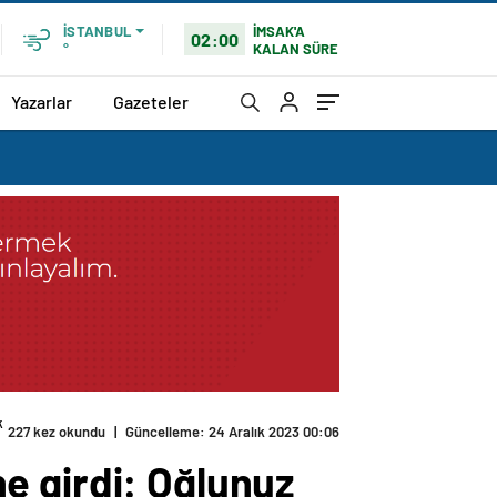
İMSAK'A
İSTANBUL
02:00
KALAN SÜRE
°
Yazarlar
Gazeteler
k mi?
ine girdi: Oğlunuz