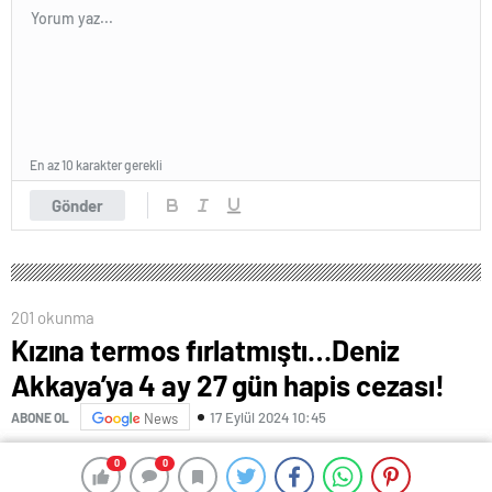
En az 10 karakter gerekli
Gönder
201 okunma
Kızına termos fırlatmıştı…Deniz
Akkaya’ya 4 ay 27 gün hapis cezası!
17 Eylül 2024 10:45
ABONE OL
News
0
0
0
0