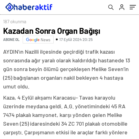
187 okunma
Kazadan Sonra Organ Bağışı
17 Eylül 2024 20:25
ABONE OL
News
AYDIN’ın Nazilli ilçesinde geçirdiği trafik kazası
sonrasında ağır yaralı olarak kaldırıldığı hastanede 13
gün sonra beyin ölümü gerçekleşen Melike Seven’in
(25) bağışlanan organları nakil bekleyen 4 hastaya
umut oldu.
Kaza, 4 Eylül akşamı Karacasu- Tavas karayolu
üzerinde meydana geldi. A.G. yönetimindeki 45 RA
7474 plakalı kamyonet, karşı yönden gelen Melike
Seven (25) idaresindeki 34 ZC 701 plakalı otomobille
çarpıştı. Çarpışmanın etkisi ile araçlar farklı yönlere