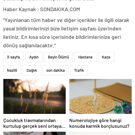
Haber Kaynak : SONDAKIKA.COM
“Yayınlanan tüm haber ve diğer içerikler ile ilgili olarak
yasal bildirimlerinizi bize iletişim sayfası üzerinden
iletiniz. En kısa süre içerisinde bildirimlerinize geri
dönüş sağlanılacaktır.”
3-sayfa
Aydın
Beyin Ölümü
Hastane
Kaza
Nazilli
Sağlık
son dakika
Trafik
Çocukluk travmalarından
Numerolojiye göre hangi
kurtulup gerçek seni ortaya
konuda karmik borçlusunuz?
çıkar!