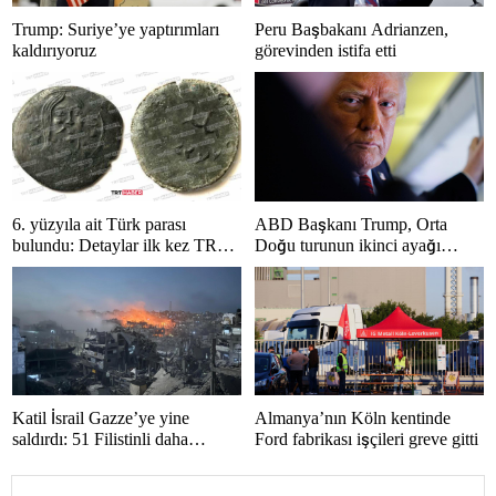
Trump: Suriye’ye yaptırımları
Peru Başbakanı Adrianzen,
kaldırıyoruz
görevinden istifa etti
6. yüzyıla ait Türk parası
ABD Başkanı Trump, Orta
bulundu: Detaylar ilk kez TRT
Doğu turunun ikinci ayağı
Haber’de
Katar’da
Katil İsrail Gazze’ye yine
Almanya’nın Köln kentinde
saldırdı: 51 Filistinli daha
Ford fabrikası işçileri greve gitti
hayatını kaybetti