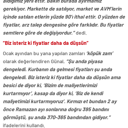
aldığımız yerli ettir. Bakın burada ayırmamız
gerekiyor. Markette de satılıyor, market ve AVM’lerin
içinde satılan etlerin yüzde 90’ı ithal ettir. O yüzden de
fiyatlar, arz talep dengesine göre farklıdır. Bu fiyatlar
semtlere göre de değişiyordur.”
dedi.
“Biz isteriz ki fiyatlar daha da düşsün”
Ocak ayından bu yana yapılan zamları
‘köpük zam’
olarak değerlendiren Günal,
“Şu anda piyasa
dengeledi. Kurbanın da gelmesi fiyatları şu anda
dengeledi. Biz isteriz ki fiyatlar daha da düşsün ama
besici de diyor ki, ‘Bizim de maliyetlerimizi
kurtarmıyor’, kasap da diyor ki, ‘Biz de kendi
maliyetimizi kurtarmıyoruz’. Kırmızı et bundan 2 ay
önce Ramazan ayı sonlarına doğru 395 bandını
görmüştü, şu anda 370-365 bandından gidiyor.”
ifadelerini kullandı.