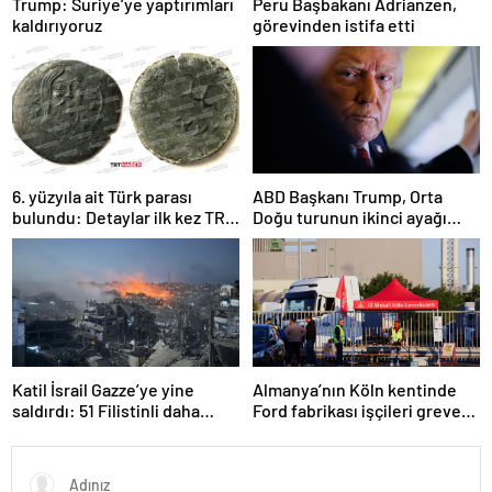
Trump: Suriye’ye yaptırımları
Peru Başbakanı Adrianzen,
kaldırıyoruz
görevinden istifa etti
6. yüzyıla ait Türk parası
ABD Başkanı Trump, Orta
bulundu: Detaylar ilk kez TRT
Doğu turunun ikinci ayağı
Haber’de
Katar’da
Katil İsrail Gazze’ye yine
Almanya’nın Köln kentinde
saldırdı: 51 Filistinli daha
Ford fabrikası işçileri greve
hayatını kaybetti
gitti