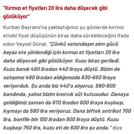
“Kırmızı et fiyatları 20 lira daha düşecek gibi
gözüküyor”
Kurban Bayramı’na yaklaştığımız şu günlerde kırmızı
etteki fiyat düşüşünün biraz daha sürebileceğini ifade
eden Veysel Günal,
“Çünkü vatandaşın alım gücü
beyaz ete yönlendiği için kırmızı et fiyatları 20 lira
daha düşecek gibi gözüküyor. Kuzu biraz geriledi.
Kuzu bandı 480 liradan 440 liraya düştü. Bizim de
satışımız 490 liradan aldığımızda 630-650 liraya
veriyorduk. Şu anda biz 440’a alıyoruz, 580-600
bandında, yalnız bizim kıvırcık süt kutusudur. Danaya
geldiğimiz zaman da 670 liradan 600 liraya kuşbaşı,
kıymayı da 580 lira veriyoruz. Dana biftek antrikot 700
lira, bonfile bin 100 liradan 900 liraya düştü. Kuzu
kuşbaşı 750 lira, kuzu eti de 600 lira şu anda.”
diye