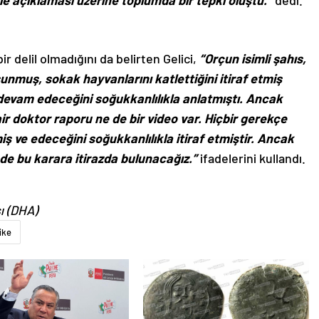
le açıklaması üzerine toplumda bir tepki oluştu.”
dedi.
ir delil olmadığını da belirten Gelici,
“Orçun isimli şahıs,
unmuş, sokak hayvanlarını katlettiğini itiraf etmiş
evam edeceğini soğukkanlılıkla anlatmıştı. Ancak
r doktor raporu ne de bir video var. Hiçbir gerekçe
 ve edeceğini soğukkanlılıkla itiraf etmiştir. Ancak
de bu karara itirazda bulunacağız.”
ifadelerini kullandı.
ı (DHA)
ike