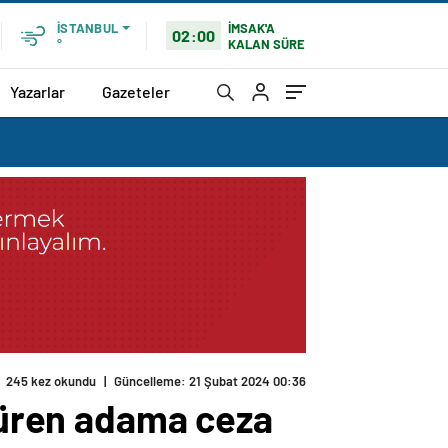
İMSAK'A
İSTANBUL
02:00
KALAN SÜRE
°
Yazarlar
Gazeteler
ldüren adama ceza