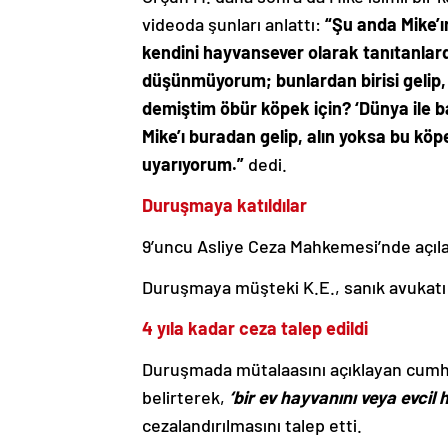
videoda şunları anlattı:
“Şu anda Mike’ın
kendini hayvansever olarak tanıtanlard
düşünmüyorum; bunlardan birisi gelip, M
demiştim öbür köpek için? ‘Dünya ile ba
Mike’ı buradan gelip, alın yoksa bu k
uyarıyorum.”
dedi.
Duruşmaya katıldılar
9’uncu Asliye Ceza Mahkemesi’nde açıl
Duruşmaya müşteki K.E., sanık avukatı 
4 yıla kadar ceza talep edildi
Duruşmada mütalaasını açıklayan cumhur
belirterek,
‘bir ev hayvanını veya evcil
cezalandırılmasını talep etti.