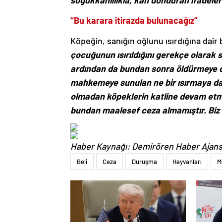
soğukkanlılıkla, kan donduran ifadeler
“Bu karara itirazda bulunacağız”
Köpeğin, sanığın oğlunu ısırdığına dair b
çocuğunun ısırıldığını gerekçe olarak s
ardından da bundan sonra öldürmeye d
mahkemeye sunulan ne bir ısırmaya dai
olmadan köpeklerin katline devam etmiş
bundan maalesef ceza almamıştır. Biz 
Haber Kaynağı: Demirören Haber Ajans
Beli
Ceza
Duruşma
Hayvanları
M