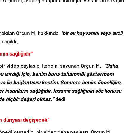
an Orçun M., köpeğin oğlunu ısırdığını ve kurtarmak için
rakılan Orçun M. hakkında,
‘bir ev hayvanını veya evcil
 açıldı.
ın sağlığıdır”
ir video paylaşıp, kendini savunan Orçun M.,
“Daha
mu ısırdığı için, benim buna tahammül göstermem
a ile bağlantısını kestim. Sonuçta benim önceliğim,
r insanların sağlığıdır. İnsanın sağlığının söz konusu
e hiçbir değeri olmaz.”
dedi.
in dünyası değişecek”
öpeği kastedip, bir video daha paylaştı. Orçun M.,