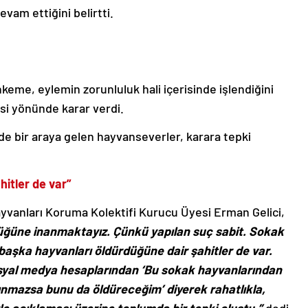
vam ettiğini belirtti.
keme, eylemin zorunluluk hali içerisinde işlendiğini
si yönünde karar verdi.
e bir araya gelen hayvanseverler, karara tepki
itler de var”
yvanları Koruma Kolektifi Kurucu Üyesi Erman Gelici,
düğüne inanmaktayız. Çünkü yapılan suç sabit. Sokak
başka hayvanları öldürdüğüne dair şahitler de var.
syal medya hesaplarından ‘Bu sokak hayvanlarından
ınmazsa bunu da öldüreceğim’ diyerek rahatlıkla,