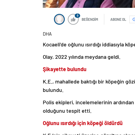
0
BEĞENDİM
ABONE OL
DHA
Kocaeli’de oğlunu ısırdığı iddiasıyla k
Olay, 2022 yılında meydana geldi.
Şikayette bulundu
K.E., mahallede baktığı bir köpeğin göz
bulundu.
Polis ekipleri, incelemelerinin ardında
olduğunu tespit etti.
Oğlunu ısırdığı için köpeği öldürdü