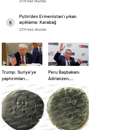
3179 kez okundu
Putin’den Ermenistan’ı yıkan
açıklama: Karabağ
5
Azerbaycan’ın ayrılmaz bir
2214 kez okundu
parçasıdır!
Trump: Suriye’ye
Peru Başbakanı
yaptırımları
Adrianzen,
kaldırıyoruz
görevinden istifa
etti