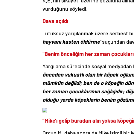
K.E.’nin şikayeti üzerine gözaltına alın
vurduğunu söyledi.
Dava açıldı
Tutuksuz yargılanmak üzere serbest bı
hayvanı kasten öldürme’
suçundan dava
“Benim önceliğim her zaman çocuklarım
Yargılama sürecinde sosyal medyadan b
önceden vukuatlı olan bir köpek oğlu
mümkün değildi; ben de o köpeğin düny
her zaman çocuklarımın sağlığıdır; diğe
olduğu yerde köpeklerin benim gözümd
“Mike’ı gelip buradan alın yoksa köpeğ
Orçun M. daha sonra da Mike isimli bir k