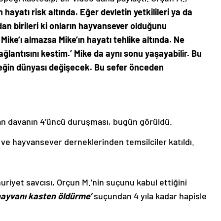
 hayatı risk altında. Eğer devletin yetkilileri ya da
an birileri ki onların hayvansever olduğunu
ike’ı almazsa Mike’ın hayatı tehlike altında. Ne
ğlantısını kestim.’ Mike da aynı sonu yaşayabilir. Bu
öpeğin dünyası değişecek. Bu sefer önceden
an davanın 4’üncü duruşması, bugün görüldü.
ve hayvansever derneklerinden temsilciler katıldı.
iyet savcısı, Orçun M.’nin suçunu kabul ettiğini
 hayvanı kasten öldürme’
suçundan 4 yıla kadar hapisle