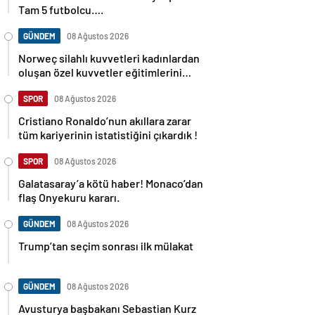
Tam 5 futbolcu….
GÜNDEM
08 Ağustos 2026
Norweç silahlı kuvvetleri kadınlardan
oluşan özel kuvvetler eğitimlerini
başlattı.
SPOR
08 Ağustos 2026
Cristiano Ronaldo’nun akıllara zarar
tüm kariyerinin istatistiğini çıkardık !
SPOR
08 Ağustos 2026
Galatasaray’a kötü haber! Monaco’dan
flaş Onyekuru kararı.
GÜNDEM
08 Ağustos 2026
Trump’tan seçim sonrası ilk mülakat
GÜNDEM
08 Ağustos 2026
Avusturya başbakanı Sebastian Kurz