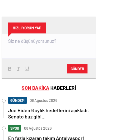
HIZLI YORUM YAP
GÖNDER
SON DAKİKA
HABERLERİ
GÜNDEM
08 Ağustos 2026
Joe Biden 6 aylık hedeflerini açıkladı.
Senato buz gibi…
SPOR
08 Ağustos 2026
En fazla kızaran takım Antalyaspor!