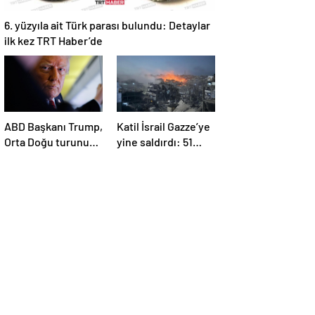
6. yüzyıla ait Türk parası bulundu: Detaylar
ilk kez TRT Haber’de
ABD Başkanı Trump,
Katil İsrail Gazze’ye
Orta Doğu turunun
yine saldırdı: 51
ikinci ayağı Katar’da
Filistinli daha
hayatını kaybetti