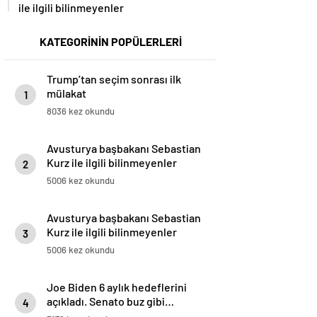
ile ilgili bilinmeyenler
KATEGORİNİN POPÜLERLERİ
Trump’tan seçim sonrası ilk
mülakat
1
8036 kez okundu
Avusturya başbakanı Sebastian
Kurz ile ilgili bilinmeyenler
2
5006 kez okundu
Avusturya başbakanı Sebastian
Kurz ile ilgili bilinmeyenler
3
5006 kez okundu
Joe Biden 6 aylık hedeflerini
açıkladı. Senato buz gibi…
4