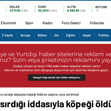
DOLAR
EURO
ALTIN
BITCOIN
47,7436
55,2510
6.660,55
%
0.18%
0.32%
2,59
Ekonomi
Spor
Kadın
Foto Galeri
Videolar
3.Sayfa
Avrupa
Bülten
Din
Eğitim
Hayat
Politika
nu ısırdığı iddasıyla köpeği öldüren adama ceza verilmedi
ısırdığı iddasıyla köpeği ö