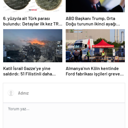
6. yüzyıla ait Türk parası
ABD Başkanı Trump, Orta
bulundu: Detaylar ilk kez TRT
Doğu turunun ikinci ayağı
Haber’de
Katar’da
Katil İsrail Gazze’ye yine
Almanya’nın Köln kentinde
saldırdı: 51 Filistinli daha
Ford fabrikası işçileri greve
hayatını kaybetti
gitti