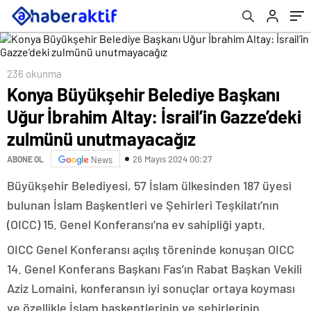
unutmayacağız
236 okunma
Konya Büyükşehir Belediye Başkanı
Uğur İbrahim Altay: İsrail’in Gazze’deki
zulmünü unutmayacağız
26 Mayıs 2024 00:27
ABONE OL
News
Büyükşehir Belediyesi, 57 İslam ülkesinden 187 üyesi
bulunan İslam Başkentleri ve Şehirleri Teşkilatı’nın
(OICC) 15. Genel Konferansı’na ev sahipliği yaptı.
OICC Genel Konferansı açılış töreninde konuşan OICC
14. Genel Konferans Başkanı Fas’ın Rabat Başkan Vekili
Aziz Lomaini, konferansın iyi sonuçlar ortaya koyması
ve özellikle İslam başkentlerinin ve şehirlerinin