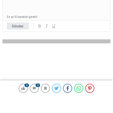
En az 10 karakter gerekli
Gönder
0
0
0
0