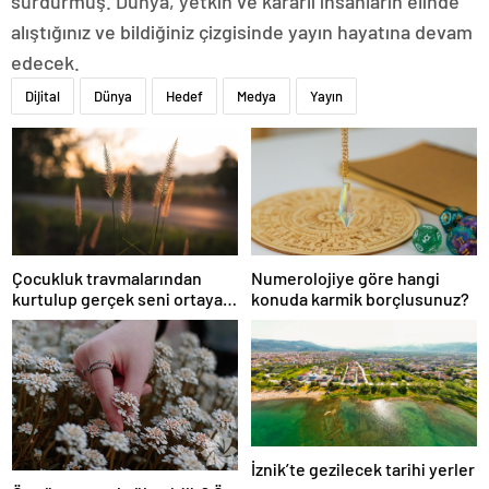
sürdürmüş. Dünya, yetkin ve kararlı insanların elinde
alıştığınız ve bildiğiniz çizgisinde yayın hayatına devam
edecek.
Dijital
Dünya
Hedef
Medya
Yayın
Çocukluk travmalarından
Numerolojiye göre hangi
kurtulup gerçek seni ortaya
konuda karmik borçlusunuz?
çıkar!
İznik’te gezilecek tarihi yerler