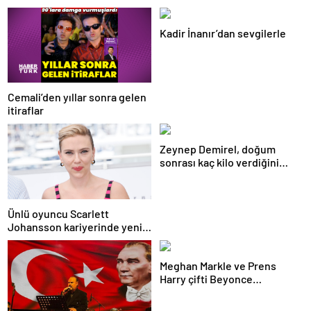
Kadir İnanır’dan sevgilerle
Cemali’den yıllar sonra gelen
itiraflar
Zeynep Demirel, doğum
sonrası kaç kilo verdiğini
açıkladı
Ünlü oyuncu Scarlett
Johansson kariyerinde yeni
bir sayfa açıyor: Yönettiği ilk
film Cannes’da
Meghan Markle ve Prens
Harry çifti Beyonce
konserinde coştu