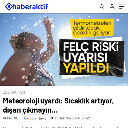
222 okunma
Meteoroloji uyardı: Sıcaklık artıyor,
dışarı çıkmayın…
17 Haziran 2024 00:42
ABONE OL
News