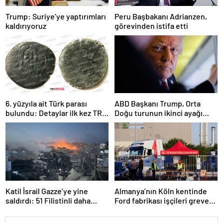
Trump: Suriye’ye yaptırımları
Peru Başbakanı Adrianzen,
kaldırıyoruz
görevinden istifa etti
6. yüzyıla ait Türk parası
ABD Başkanı Trump, Orta
bulundu: Detaylar ilk kez TRT
Doğu turunun ikinci ayağı
Haber’de
Katar’da
Katil İsrail Gazze’ye yine
Almanya’nın Köln kentinde
saldırdı: 51 Filistinli daha
Ford fabrikası işçileri greve
hayatını kaybetti
gitti