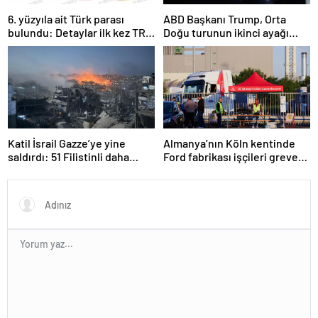
6. yüzyıla ait Türk parası
ABD Başkanı Trump, Orta
bulundu: Detaylar ilk kez TRT
Doğu turunun ikinci ayağı
Haber’de
Katar’da
Katil İsrail Gazze’ye yine
Almanya’nın Köln kentinde
saldırdı: 51 Filistinli daha
Ford fabrikası işçileri greve
hayatını kaybetti
gitti