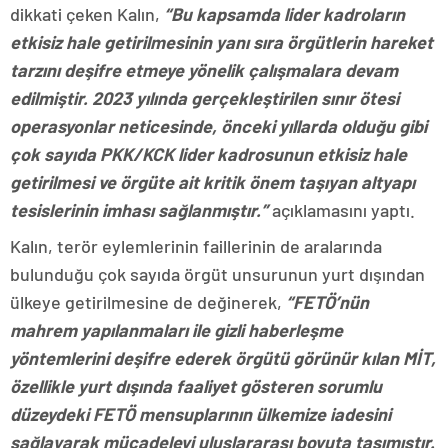
dikkati çeken Kalın,
“Bu kapsamda lider kadroların
etkisiz hale getirilmesinin yanı sıra örgütlerin hareket
tarzını deşifre etmeye yönelik çalışmalara devam
edilmiştir. 2023 yılında gerçekleştirilen sınır ötesi
operasyonlar neticesinde, önceki yıllarda olduğu gibi
çok sayıda PKK/KCK lider kadrosunun etkisiz hale
getirilmesi ve örgüte ait kritik önem taşıyan altyapı
tesislerinin imhası sağlanmıştır.”
açıklamasını yaptı.
Kalın, terör eylemlerinin faillerinin de aralarında
bulunduğu çok sayıda örgüt unsurunun yurt dışından
ülkeye getirilmesine de değinerek,
“FETÖ’nün
mahrem yapılanmaları ile gizli haberleşme
yöntemlerini deşifre ederek örgütü görünür kılan MİT,
özellikle yurt dışında faaliyet gösteren sorumlu
düzeydeki FETÖ mensuplarının ülkemize iadesini
sağlayarak mücadeleyi uluslararası boyuta taşımıştır.