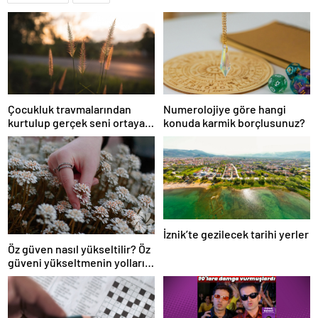
Çocukluk travmalarından
Numerolojiye göre hangi
kurtulup gerçek seni ortaya
konuda karmik borçlusunuz?
çıkar!
İznik’te gezilecek tarihi yerler
Öz güven nasıl yükseltilir? Öz
güveni yükseltmenin yolları
nelerdir?