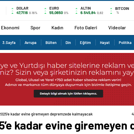
DOLAR
EURO
ALTIN
BITCOIN
47,7116
55,0650
6.545,84
%
0.16%
0%
0,82
Ekonomi
Spor
Kadın
Foto Galeri
Videolar
3.Sayfa
Avrupa
Bülten
Din
Eğitim
Hayat
Politika
2025’e kadar evine giremeyen depremzede kalmayacak
4
5’e kadar evine giremeyen