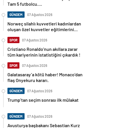
Tam 5 futbolcu….
GÜNDEM
07 Ağustos 2026
Norweç silahlı kuvvetleri kadınlardan
oluşan özel kuvvetler eğitimlerini
başlattı.
SPOR
07 Ağustos 2026
Cristiano Ronaldo’nun akıllara zarar
tüm kariyerinin istatistiğini çıkardık !
SPOR
07 Ağustos 2026
Galatasaray’a kötü haber! Monaco’dan
flaş Onyekuru kararı.
GÜNDEM
07 Ağustos 2026
Trump’tan seçim sonrası ilk mülakat
GÜNDEM
07 Ağustos 2026
Avusturya başbakanı Sebastian Kurz