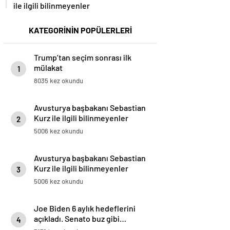
ile ilgili bilinmeyenler
KATEGORİNİN POPÜLERLERİ
Trump’tan seçim sonrası ilk
mülakat
1
8035 kez okundu
Avusturya başbakanı Sebastian
Kurz ile ilgili bilinmeyenler
2
5006 kez okundu
Avusturya başbakanı Sebastian
Kurz ile ilgili bilinmeyenler
3
5006 kez okundu
Joe Biden 6 aylık hedeflerini
açıkladı. Senato buz gibi…
4