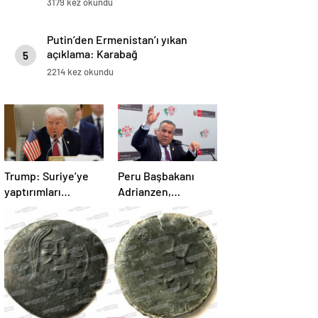
3179 kez okundu
Putin’den Ermenistan’ı yıkan
açıklama: Karabağ
5
Azerbaycan’ın ayrılmaz bir
2214 kez okundu
parçasıdır!
Trump: Suriye’ye
Peru Başbakanı
yaptırımları
Adrianzen,
kaldırıyoruz
görevinden istifa
etti