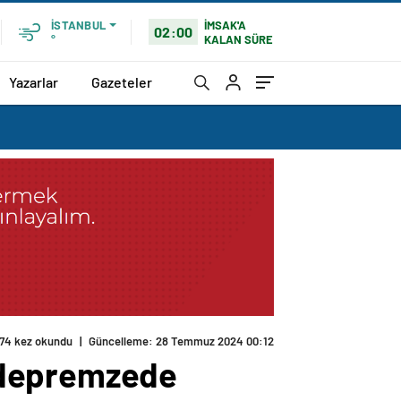
İMSAK'A
İSTANBUL
02:00
KALAN SÜRE
°
Yazarlar
Gazeteler
74 kez okundu
|
Güncelleme: 28 Temmuz 2024 00:12
 depremzede