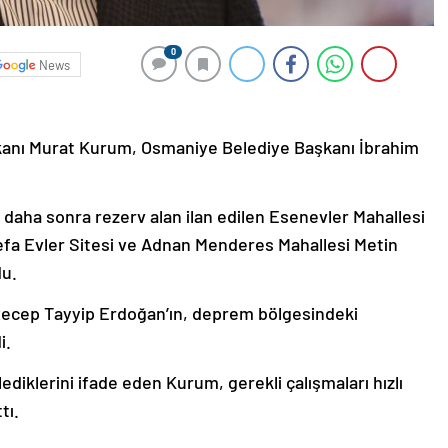
0
News
 Bakanı Murat Kurum, Osmaniye Belediye Başkanı İbrahim
 daha sonra rezerv alan ilan edilen Esenevler Mahallesi
efa Evler Sitesi ve Adnan Menderes Mahallesi Metin
du.
ecep Tayyip Erdoğan’ın, deprem bölgesindeki
i.
lediklerini ifade eden Kurum, gerekli çalışmaları hızlı
tı.