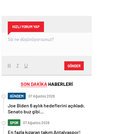
HIZLI YORUM YAP
GÖNDER
SON DAKİKA
HABERLERİ
GÜNDEM
07 Ağustos 2026
Joe Biden 6 aylık hedeflerini açıkladı.
Senato buz gibi…
SPOR
07 Ağustos 2026
En fazla kızaran takım Antalyaspor!