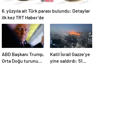
6. yüzyıla ait Türk parası bulundu: Detaylar
ilk kez TRT Haber’de
ABD Başkanı Trump,
Katil İsrail Gazze’ye
Orta Doğu turunun
yine saldırdı: 51
ikinci ayağı Katar’da
Filistinli daha
hayatını kaybetti