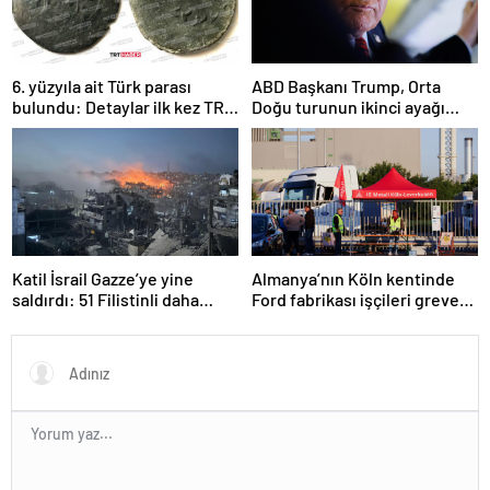
6. yüzyıla ait Türk parası
ABD Başkanı Trump, Orta
bulundu: Detaylar ilk kez TRT
Doğu turunun ikinci ayağı
Haber’de
Katar’da
Katil İsrail Gazze’ye yine
Almanya’nın Köln kentinde
saldırdı: 51 Filistinli daha
Ford fabrikası işçileri greve
hayatını kaybetti
gitti