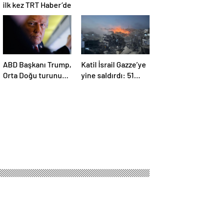
ilk kez TRT Haber’de
ABD Başkanı Trump,
Katil İsrail Gazze’ye
Orta Doğu turunun
yine saldırdı: 51
ikinci ayağı Katar’da
Filistinli daha
hayatını kaybetti