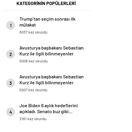
KATEGORİNİN POPÜLERLERİ
Trump’tan seçim sonrası ilk
mülakat
1
8037 kez okundu
Avusturya başbakanı Sebastian
Kurz ile ilgili bilinmeyenler
2
5008 kez okundu
Avusturya başbakanı Sebastian
Kurz ile ilgili bilinmeyenler
3
5007 kez okundu
Joe Biden 6 aylık hedeflerini
açıkladı. Senato buz gibi…
4
3181 kez okundu