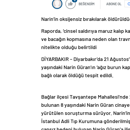
0
BEĞENDİM
ABONE OL
Narin’in oksijensiz bırakılarak öldürüldü
Raporda, ‘cinsel saldırıya maruz kalıp
ve bacağın kopmasına neden olan travm
nitelikte olduğu belirtildi
DİYARBAKIR – Diyarbakır’da 21 Ağustos’
yaşındaki Narin Güran’ın ‘ağız burun ka
bağlı olarak öldüğü tespit edildi.
Bağlar ilçesi Tavşantepe Mahallesi’nde 
bulunan 8 yaşındaki Narin Güran cinayet
yürütülen soruşturma sürüyor. Narin’in 
İstanbul Adli Tıp Kurumuna gönderilmişt
cansız bedeni bulunan Narin Güran’a iliş