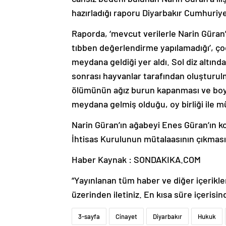
hazırladığı raporu Diyarbakır Cumhuriye
Raporda, ‘mevcut verilerle Narin Güran’
tıbben değerlendirme yapılamadığı’, ç
meydana geldiği yer aldı. Sol diz altı
sonrası hayvanlar tarafından oluşturul
ölümünün ağız burun kapanması ve boyu
meydana gelmiş olduğu, oy birliği ile müt
Narin Güran’ın ağabeyi Enes Güran’ın kolu
İhtisas Kurulunun mütalaasının çıkması
Haber Kaynak : SONDAKIKA.COM
“Yayınlanan tüm haber ve diğer içerikler i
üzerinden iletiniz. En kısa süre içerisin
3-sayfa
Cinayet
Diyarbakır
Hukuk