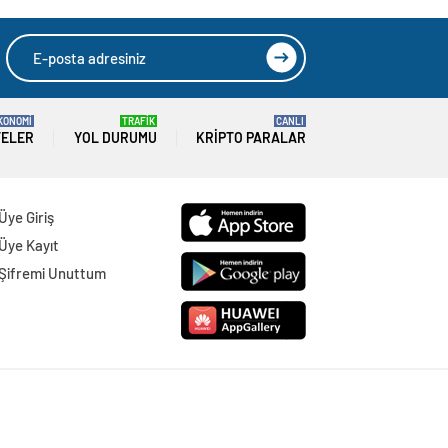
KONOMİ
TRAFİK
CANLI
TELER
YOL DURUMU
KRIPTO PARALAR
Üye Giriş
Üye Kayıt
Şifremi Unuttum