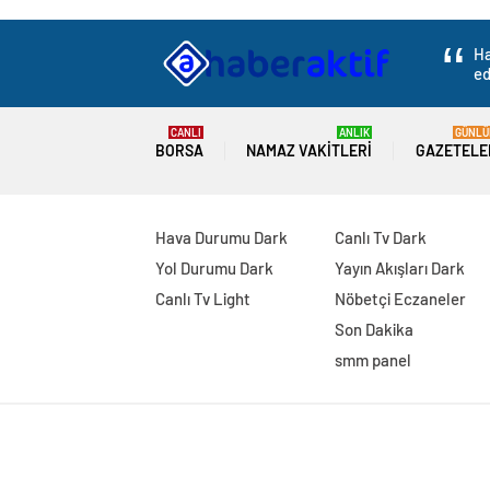
Ha
ed
CANLI
ANLIK
GÜNLÜ
BORSA
NAMAZ VAKITLERI
GAZETELE
Hava Durumu Dark
Canlı Tv Dark
Yol Durumu Dark
Yayın Akışları Dark
Canlı Tv Light
Nöbetçi Eczaneler
Son Dakika
smm panel