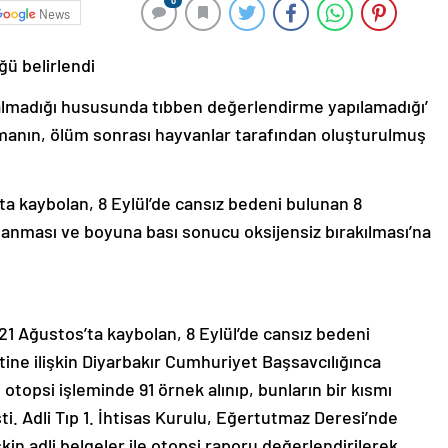
0
News
ğü belirlendi
 kalmadığı hususunda tıbben değerlendirme yapılamadığı’
anın, ölüm sonrası hayvanlar tarafından oluşturulmuş
ta kaybolan, 8 Eylül’de cansız bedeni bulunan 8
panması ve boyuna bası sonucu oksijensiz bırakılması’na
21 Ağustos’ta kaybolan, 8 Eylül’de cansız bedeni
ine ilişkin Diyarbakır Cumhuriyet Başsavcılığınca
otopsi işleminde 91 örnek alınıp, bunların bir kısmı
i. Adli Tıp 1. İhtisas Kurulu, Eğertutmaz Deresi’nde
kin adli belgeler ile otopsi raporu değerlendirilerek