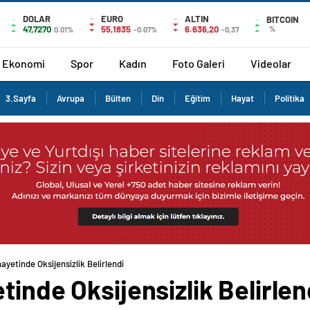
DOLAR
EURO
ALTIN
BITCOIN
47,7270
55,1835
6.636,20
%
0.01%
-0.07%
-0,37
Ekonomi
Spor
Kadın
Foto Galeri
Videolar
3.Sayfa
Avrupa
Bülten
Din
Eğitim
Hayat
Politika
ayetinde Oksijensizlik Belirlendi
tinde Oksijensizlik Belirlen