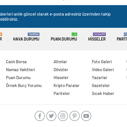
berleri anlık güncel olarak e-posta adresiniz üzerinden takip
ebilirsiniz.
K
TAHMİNİ
LİG
EKONOMİ
E
R
HAVA DURUMU
PUAN DURUMU
HISSELER
PARI
Canlı Borsa
Altınlar
Foto Galeri
Namaz Vakitleri
Dövizler
Video Galeri
Puan Durumu
Hisseler
Yazarlar
Örnek Burç Yorumu
Kripto Paralar
Gazeteler
Pariteler
Sıcak Haber