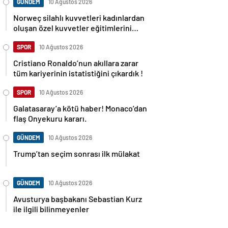
GÜNDEM
10 Ağustos 2026
Norweç silahlı kuvvetleri kadınlardan
oluşan özel kuvvetler eğitimlerini
başlattı.
SPOR
10 Ağustos 2026
Cristiano Ronaldo’nun akıllara zarar
tüm kariyerinin istatistiğini çıkardık !
SPOR
10 Ağustos 2026
Galatasaray’a kötü haber! Monaco’dan
flaş Onyekuru kararı.
GÜNDEM
10 Ağustos 2026
Trump’tan seçim sonrası ilk mülakat
GÜNDEM
10 Ağustos 2026
Avusturya başbakanı Sebastian Kurz
ile ilgili bilinmeyenler