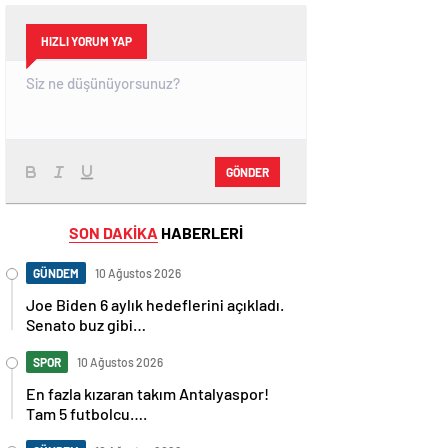
HIZLI YORUM YAP
GÖNDER
SON DAKİKA
HABERLERİ
GÜNDEM
10 Ağustos 2026
Joe Biden 6 aylık hedeflerini açıkladı.
Senato buz gibi…
SPOR
10 Ağustos 2026
En fazla kızaran takım Antalyaspor!
Tam 5 futbolcu….