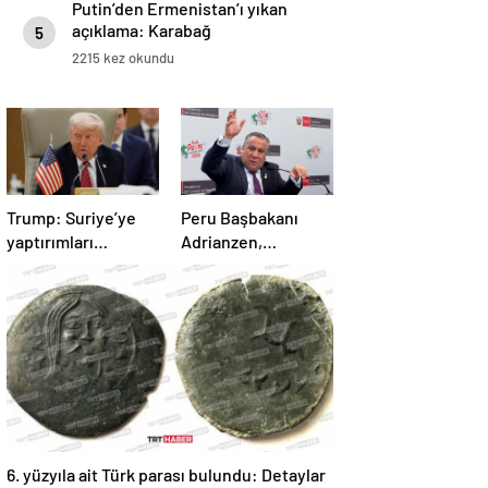
Putin’den Ermenistan’ı yıkan
açıklama: Karabağ
5
Azerbaycan’ın ayrılmaz bir
2215 kez okundu
parçasıdır!
Trump: Suriye’ye
Peru Başbakanı
yaptırımları
Adrianzen,
kaldırıyoruz
görevinden istifa
etti
6. yüzyıla ait Türk parası bulundu: Detaylar