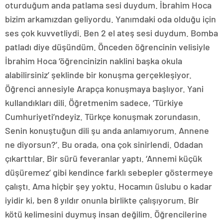
oturduğum anda patlama sesi duydum. İbrahim Hoca
bizim arkamızdan geliyordu. Yanımdaki oda olduğu için
ses çok kuvvetliydi. Ben 2 el ateş sesi duydum. Bomba
patladı diye düşündüm. Önceden öğrencinin velisiyle
İbrahim Hoca ‘öğrencinizin naklini başka okula
alabilirsiniz’ şeklinde bir konuşma gerçekleşiyor.
Öğrenci annesiyle Arapça konuşmaya başlıyor. Yani
kullandıkları dili. Öğretmenim sadece, ‘Türkiye
Cumhuriyeti’ndeyiz. Türkçe konuşmak zorundasın.
Senin konuştuğun dili şu anda anlamıyorum. Annene
ne diyorsun?’. Bu orada, ona çok sinirlendi. Odadan
çıkarttılar. Bir sürü feveranlar yaptı. ‘Annemi küçük
düşüremez’ gibi kendince farklı sebepler göstermeye
çalıştı. Ama hiçbir şey yoktu. Hocamın üslubu o kadar
iyidir ki, ben 8 yıldır onunla birlikte çalışıyorum. Bir
kötü kelimesini duymuş insan değilim. Öğrencilerine