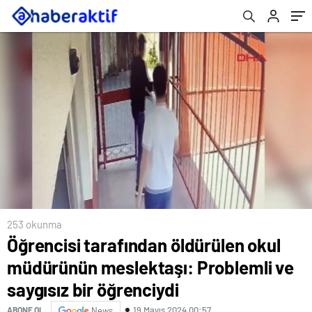
saygısız bir öğrenciydi
253 okunma
Öğrencisi tarafından öldürülen okul
müdürünün meslektaşı: Problemli ve
saygısız bir öğrenciydi
19 Mayıs 2024 00:57
ABONE OL
News