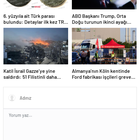
6. yüzyıla ait Türk parası
ABD Başkanı Trump, Orta
bulundu: Detaylar ilk kez TRT
Doğu turunun ikinci ayağı
Haber’de
Katar’da
Katil İsrail Gazze’ye yine
Almanya’nın Köln kentinde
saldırdı: 51 Filistinli daha
Ford fabrikası işçileri greve
hayatını kaybetti
gitti