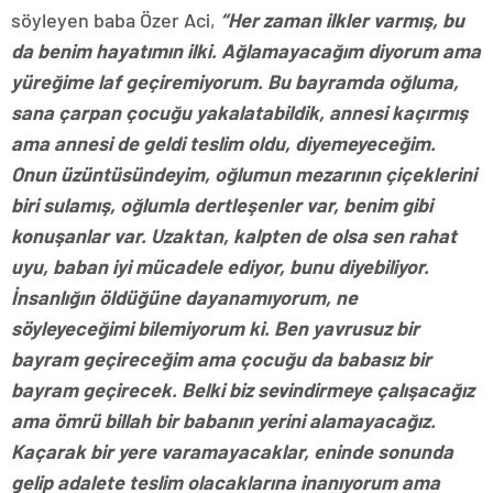
söyleyen baba Özer Aci,
“Her zaman ilkler varmış, bu
da benim hayatımın ilki. Ağlamayacağım diyorum ama
yüreğime laf geçiremiyorum. Bu bayramda oğluma,
sana çarpan çocuğu yakalatabildik, annesi kaçırmış
ama annesi de geldi teslim oldu, diyemeyeceğim.
Onun üzüntüsündeyim, oğlumun mezarının çiçeklerini
biri sulamış, oğlumla dertleşenler var, benim gibi
konuşanlar var. Uzaktan, kalpten de olsa sen rahat
uyu, baban iyi mücadele ediyor, bunu diyebiliyor.
İnsanlığın öldüğüne dayanamıyorum, ne
söyleyeceğimi bilemiyorum ki. Ben yavrusuz bir
bayram geçireceğim ama çocuğu da babasız bir
bayram geçirecek. Belki biz sevindirmeye çalışacağız
ama ömrü billah bir babanın yerini alamayacağız.
Kaçarak bir yere varamayacaklar, eninde sonunda
gelip adalete teslim olacaklarına inanıyorum ama