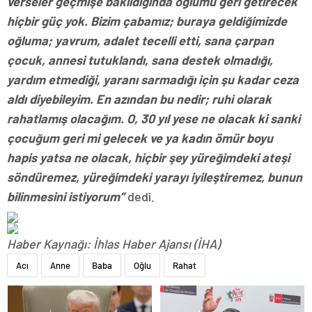
verseler geçmişe bakıldığında oğlumu geri getirecek
hiçbir güç yok. Bizim çabamız; buraya geldiğimizde
oğluma; yavrum, adalet tecelli etti, sana çarpan
çocuk, annesi tutuklandı, sana destek olmadığı,
yardım etmediği, yaranı sarmadığı için şu kadar ceza
aldı diyebileyim. En azından bu nedir; ruhi olarak
rahatlamış olacağım. O, 30 yıl yese ne olacak ki sanki
çocuğum geri mi gelecek ve ya kadın ömür boyu
hapis yatsa ne olacak, hiçbir şey yüreğimdeki ateşi
söndüremez, yüreğimdeki yarayı iyileştiremez, bunun
bilinmesini istiyorum”
dedi.
Haber Kaynağı: İhlas Haber Ajansı (İHA)
Acı
Anne
Baba
Oğlu
Rahat