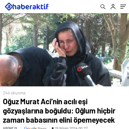
öpemeyecek
244 okunma
Oğuz Murat Aci’nin acılı eşi
gözyaşlarına boğuldu: Oğlum hiçbir
zaman babasının elini öpemeyecek
19 Nisan 2024 00:27
ABONE OL
News