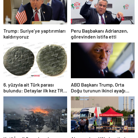
Trump: Suriye’ye yaptırımları
Peru Başbakanı Adrianzen,
kaldırıyoruz
görevinden istifa etti
6. yüzyıla ait Türk parası
ABD Başkanı Trump, Orta
bulundu: Detaylar ilk kez TRT
Doğu turunun ikinci ayağı
Haber’de
Katar’da