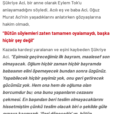
Şükriye Aci, bir anne olarak Eylem Tok’u
anlayamadığını söyledi. Acılı eş ve baba Aci, Oğuz
Murat Aci’nin yaşadıklarını anlatırken gözyaşlarına
hakim olmadı.
“Bütün söylemleri zaten tamamen oyalamaydı, başka
hiçbir şey değil”
Kazada kardeşi yaralanan ve eşini kaybeden Şükriye
Aci,
“Eşimsiz geçireceğimiz ilk bayram, maalesef son
olmayacak. Oğlum hiçbir zaman hiçbir bayramda
babasının elini öpemeyecek bundan sonra üzgünüz.
Yapabilecek hiçbir şeyimiz yok, onu geri getirecek
gücümüz yok. Hem ona hem de oğluma olan
borcumdur bu; ona bunu yapanların cezasını
çekmesi. En başından beri teslim olmayacaklarını
hissetmiştim çünkü teslim olacak biri o şekilde güle
oynaya kaçmazdı. ‘Geri döneceğiz’ vs. bütün