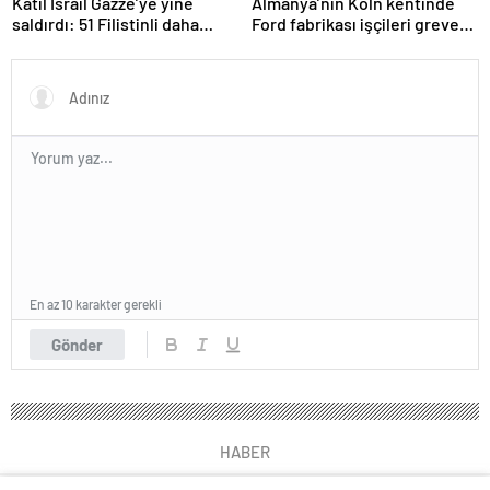
Katil İsrail Gazze’ye yine
Almanya’nın Köln kentinde
saldırdı: 51 Filistinli daha
Ford fabrikası işçileri greve
hayatını kaybetti
gitti
En az 10 karakter gerekli
Gönder
HABER