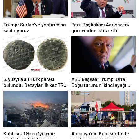
Trump: Suriye’ye yaptırımları
Peru Başbakanı Adrianzen,
kaldırıyoruz
görevinden istifa etti
6. yüzyıla ait Türk parası
ABD Başkanı Trump, Orta
bulundu: Detaylar ilk kez TRT
Doğu turunun ikinci ayağı
Haber’de
Katar’da
Katil İsrail Gazze’ye yine
Almanya’nın Köln kentinde