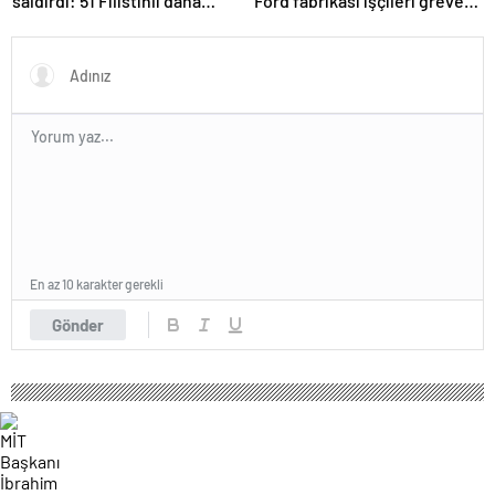
saldırdı: 51 Filistinli daha
Ford fabrikası işçileri greve
hayatını kaybetti
gitti
En az 10 karakter gerekli
Gönder