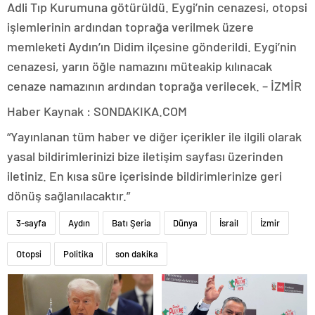
Adli Tıp Kurumuna götürüldü. Eygi’nin cenazesi, otopsi
işlemlerinin ardından toprağa verilmek üzere
memleketi Aydın’ın Didim ilçesine gönderildi. Eygi’nin
cenazesi, yarın öğle namazını müteakip kılınacak
cenaze namazının ardından toprağa verilecek. – İZMİR
Haber Kaynak : SONDAKIKA.COM
“Yayınlanan tüm haber ve diğer içerikler ile ilgili olarak
yasal bildirimlerinizi bize iletişim sayfası üzerinden
iletiniz. En kısa süre içerisinde bildirimlerinize geri
dönüş sağlanılacaktır.”
3-sayfa
Aydın
Batı Şeria
Dünya
İsrail
İzmir
Otopsi
Politika
son dakika