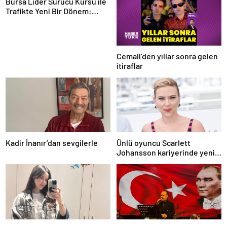
Bursa Lider Sürücü Kursu ile
Trafikte Yeni Bir Dönem:
Osmangazi’de Eğitim Kalitesi
Zirveye Çıktı!
Cemali’den yıllar sonra gelen
itiraflar
Kadir İnanır’dan sevgilerle
Ünlü oyuncu Scarlett
Johansson kariyerinde yeni
bir sayfa açıyor: Yönettiği ilk
film Cannes’da