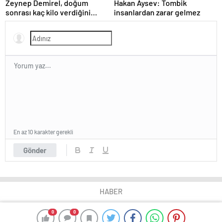
Zeynep Demirel, doğum
Hakan Aysev: Tombik
sonrası kaç kilo verdiğini
insanlardan zarar gelmez
açıkladı
En az 10 karakter gerekli
Gönder
HABER
0
0