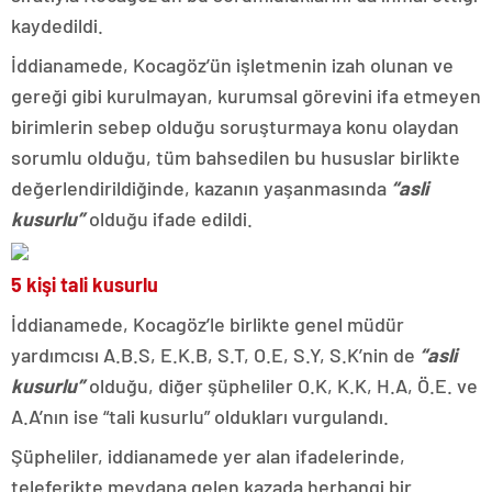
kaydedildi.
İddianamede, Kocagöz’ün işletmenin izah olunan ve
gereği gibi kurulmayan, kurumsal görevini ifa etmeyen
birimlerin sebep olduğu soruşturmaya konu olaydan
sorumlu olduğu, tüm bahsedilen bu hususlar birlikte
değerlendirildiğinde, kazanın yaşanmasında
“asli
kusurlu”
olduğu ifade edildi.
5 kişi tali kusurlu
İddianamede, Kocagöz’le birlikte genel müdür
yardımcısı A.B.S, E.K.B, S.T, O.E, S.Y, S.K’nin de
“asli
kusurlu”
olduğu, diğer şüpheliler O.K, K.K, H.A, Ö.E. ve
A.A’nın ise “tali kusurlu” oldukları vurgulandı.
Şüpheliler, iddianamede yer alan ifadelerinde,
teleferikte meydana gelen kazada herhangi bir