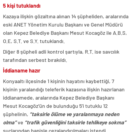
5 kişi tutuklandı
Kazaya ilişkin gözaltına alınan 14 şüpheliden, aralarında
eski ANET Yönetim Kurulu Başkanı ve Genel Müdürü
olan Kepez Belediye Başkanı Mesut Kocagöz ile A.B.S,
O.E, S.T. ve S.Y. tutuklandı.
Diğer 8 şüpheli adli kontrol şartıyla, R.T. ise savcılık
tarafından serbest bırakıldı.
İddianame hazır
Konyaaltı ilçesinde 1 kişinin hayatını kaybettiği, 7
kişinin yaralandığı teleferik kazasına ilişkin hazırlanan
iddianamede, aralarında Kepez Belediye Başkanı
Mesut Kocagöz’ün de bulunduğu 5’i tutuklu 12
şüphelinin,
“taksirle ölüme ve yaralanmaya neden
olma”
ve
“trafik güvenliğini taksirle tehlikeye sokma”
suçlarından hapisle cezalandırılmaları istendi.