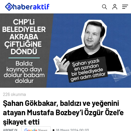
226 okunma
Şahan Gökbakar, baldızı ve yeğenini
atayan Mustafa Bozbey’i Özgür Özel’e
şikayet etti
18 Mayıs 2024 00:03
ABONE OL
News