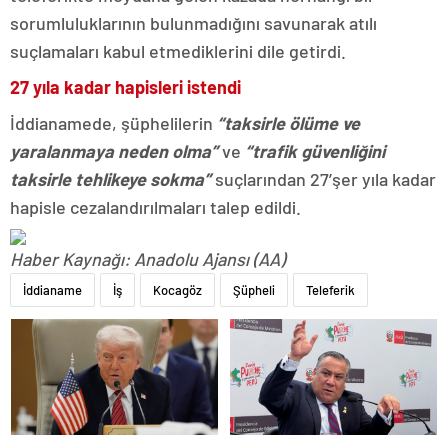
sorumluluklarının bulunmadığını savunarak atılı
suçlamaları kabul etmediklerini dile getirdi.
27 yıla kadar hapisleri istendi
İddianamede, şüphelilerin
“taksirle ölüme ve
yaralanmaya neden olma”
ve
“trafik güvenliğini
taksirle tehlikeye sokma”
suçlarından 27’şer yıla kadar
hapisle cezalandırılmaları talep edildi.
Haber Kaynağı: Anadolu Ajansı (AA)
İddianame
İş
Kocagöz
Şüpheli
Teleferik