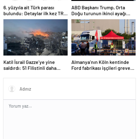
6. yüzyıla ait Türk parası
ABD Başkanı Trump, Orta
bulundu: Detaylar ilk kez TRT
Doğu turunun ikinci ayağı
Haber’de
Katar’da
Katil İsrail Gazze’ye yine
Almanya’nın Köln kentinde
saldırdı: 51 Filistinli daha
Ford fabrikası işçileri greve
hayatını kaybetti
gitti