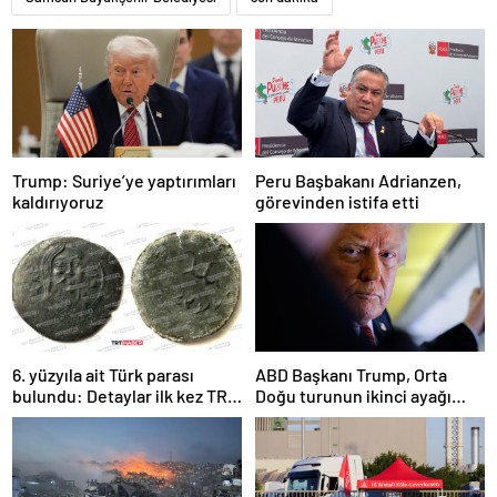
Trump: Suriye’ye yaptırımları
Peru Başbakanı Adrianzen,
kaldırıyoruz
görevinden istifa etti
6. yüzyıla ait Türk parası
ABD Başkanı Trump, Orta
bulundu: Detaylar ilk kez TRT
Doğu turunun ikinci ayağı
Haber’de
Katar’da