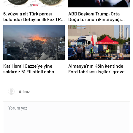
6. yüzyıla ait Türk parası
ABD Başkanı Trump, Orta
bulundu: Detaylar ilk kez TRT
Doğu turunun ikinci ayağı
Haber’de
Katar’da
Katil İsrail Gazze’ye yine
Almanya’nın Köln kentinde
saldırdı: 51 Filistinli daha
Ford fabrikası işçileri greve
hayatını kaybetti
gitti