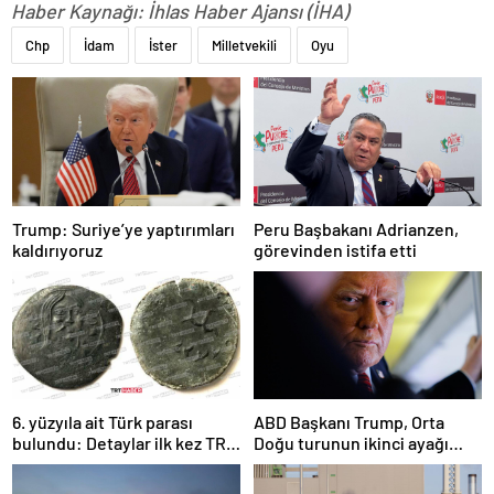
Haber Kaynağı: İhlas Haber Ajansı (İHA)
Chp
İdam
İster
Milletvekili
Oyu
Trump: Suriye’ye yaptırımları
Peru Başbakanı Adrianzen,
kaldırıyoruz
görevinden istifa etti
6. yüzyıla ait Türk parası
ABD Başkanı Trump, Orta
bulundu: Detaylar ilk kez TRT
Doğu turunun ikinci ayağı
Haber’de
Katar’da