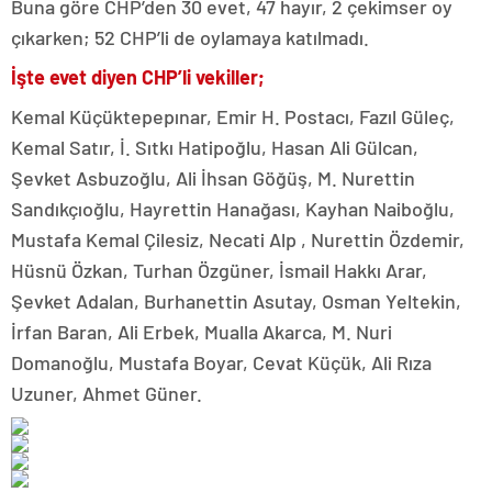
Buna göre CHP’den 30 evet, 47 hayır, 2 çekimser oy
çıkarken; 52 CHP’li de oylamaya katılmadı.
İşte evet diyen CHP’li vekiller;
Kemal Küçüktepepınar, Emir H. Postacı, Fazıl Güleç,
Kemal Satır, İ. Sıtkı Hatipoğlu, Hasan Ali Gülcan,
Şevket Asbuzoğlu, Ali İhsan Göğüş, M. Nurettin
Sandıkçıoğlu, Hayrettin Hanağası, Kayhan Naiboğlu,
Mustafa Kemal Çilesiz, Necati Alp , Nurettin Özdemir,
Hüsnü Özkan, Turhan Özgüner, İsmail Hakkı Arar,
Şevket Adalan, Burhanettin Asutay, Osman Yeltekin,
İrfan Baran, Ali Erbek, Mualla Akarca, M. Nuri
Domanoğlu, Mustafa Boyar, Cevat Küçük, Ali Rıza
Uzuner, Ahmet Güner.