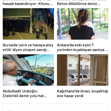
hasadı kazandırıyor: Kilosu
Beton dökülünce deniz
80 lira
kabukları ortaya çıktı
Bursa’da ‘yere ve havaya ateş
Ankara’da eski eşini 7
ettik’ diyen cinayet sanığı
yerinden bıçaklayan zanlıya 9
kardeşlere indirimsiz
ayda tahliye
müebbet hapis
Abdulkadir Uraloğlu:
Kağıthane’de kiracı, boşalttığı
Elektrikli demir yolu hat
eve hasar verdi
uzunluğunu 7 bin 142
kilometreye yükselttik