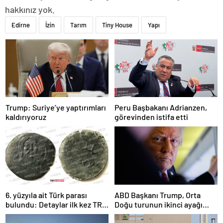
hakkınız yok.
Edirne
İzin
Tarım
Tiny House
Yapı
Trump: Suriye’ye yaptırımları
Peru Başbakanı Adrianzen,
kaldırıyoruz
görevinden istifa etti
6. yüzyıla ait Türk parası
ABD Başkanı Trump, Orta
bulundu: Detaylar ilk kez TRT
Doğu turunun ikinci ayağı
Haber’de
Katar’da