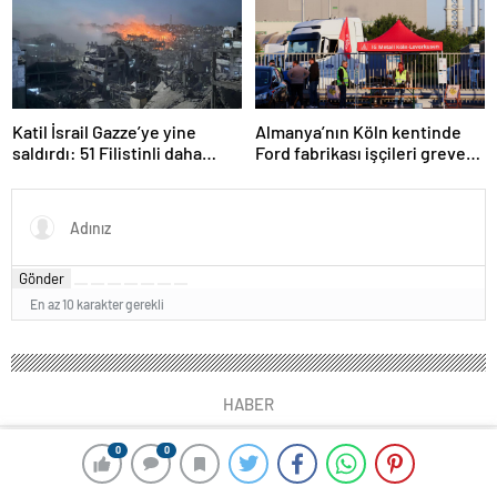
Katil İsrail Gazze’ye yine
Almanya’nın Köln kentinde
saldırdı: 51 Filistinli daha
Ford fabrikası işçileri greve
hayatını kaybetti
gitti
Gönder
En az 10 karakter gerekli
HABER
0
0