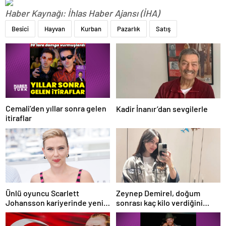
Haber Kaynağı: İhlas Haber Ajansı (İHA)
Besici
Hayvan
Kurban
Pazarlık
Satış
Cemali’den yıllar sonra gelen
Kadir İnanır’dan sevgilerle
itiraflar
Ünlü oyuncu Scarlett
Zeynep Demirel, doğum
Johansson kariyerinde yeni
sonrası kaç kilo verdiğini
bir sayfa açıyor: Yönettiği ilk
açıkladı
film Cannes’da