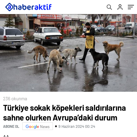
236 okunma
Türkiye sokak köpekleri saldırılarına
sahne olurken Avrupa’daki durum
9 Haziran 2024 00:24
ABONE OL
News
AA