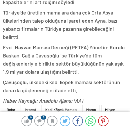
kapasitelerini artırdığını söyledi.
Türkiye’de üretilen mamalara daha çok Orta Asya
ülkelerinden talep olduğuna işaret eden Ayna, bazı
yabancı firmaların Türkiye pazarına girebileceğini
belirtti.
Evcil Hayvan Maması Derneği (PETFA) Yönetim Kurulu
Başkanı Çağla Çavuşoğlu ise Türkiye’de tüm
değişkenleriyle birlikte sektör büyüklüğünün yaklaşık
1,9 milyar dolara ulaştığını belirtti.
Çavuşoğlu, ülkedeki kedi köpek maması sektörünün
daha da güçleneceğini ifade etti.
Haber Kaynağı: Anadolu Ajansı (AA)
Dolar
İhracat
Kedi Köpek Maması
Mama
Milyon
0
0
0
0