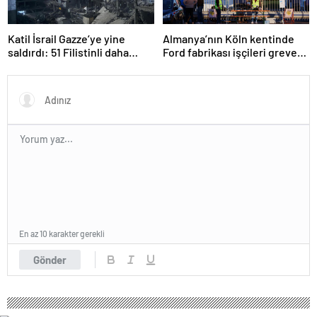
Katil İsrail Gazze’ye yine
Almanya’nın Köln kentinde
saldırdı: 51 Filistinli daha
Ford fabrikası işçileri greve
hayatını kaybetti
gitti
En az 10 karakter gerekli
Gönder