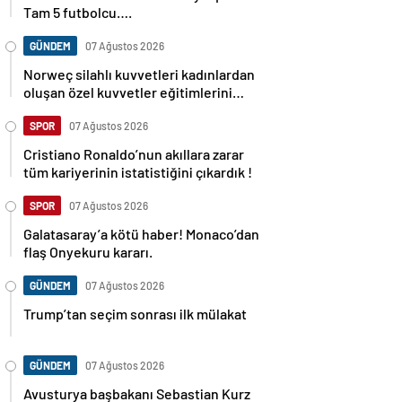
Tam 5 futbolcu….
GÜNDEM
07 Ağustos 2026
Norweç silahlı kuvvetleri kadınlardan
oluşan özel kuvvetler eğitimlerini
başlattı.
SPOR
07 Ağustos 2026
Cristiano Ronaldo’nun akıllara zarar
tüm kariyerinin istatistiğini çıkardık !
SPOR
07 Ağustos 2026
Galatasaray’a kötü haber! Monaco’dan
flaş Onyekuru kararı.
GÜNDEM
07 Ağustos 2026
Trump’tan seçim sonrası ilk mülakat
GÜNDEM
07 Ağustos 2026
Avusturya başbakanı Sebastian Kurz