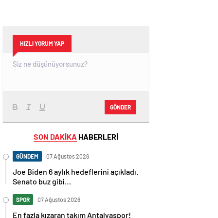
HIZLI YORUM YAP
GÖNDER
SON DAKİKA
HABERLERİ
GÜNDEM
07 Ağustos 2026
Joe Biden 6 aylık hedeflerini açıkladı.
Senato buz gibi…
SPOR
07 Ağustos 2026
En fazla kızaran takım Antalyaspor!