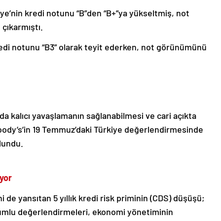
ye’nin kredi notunu “B”den “B+”ya yükseltmiş, not
çıkarmıştı.
kredi notunu “B3” olarak teyit ederken, not görünümünü
a kalıcı yavaşlamanın sağlanabilmesi ve cari açıkta
dy’s’in 19 Temmuz’daki Türkiye değerlendirmesinde
lundu.
üyor
ini de yansıtan 5 yıllık kredi risk priminin (CDS) düşüşü;
lumlu değerlendirmeleri, ekonomi yönetiminin