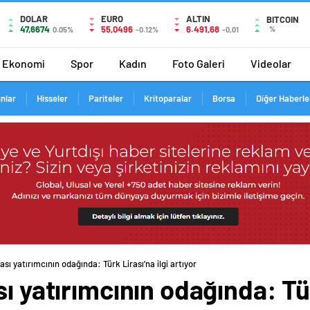
DOLAR
EURO
ALTIN
BITCOIN
47,6674
55,0496
6.491,68
%
0.05%
-0.12%
-0,01
Ekonomi
Spor
Kadın
Foto Galeri
Videolar
ınlar
Hisseler
Pariteler
Kritoparalar
Borsa
Diğer Haberle
ası yatırımcının odağında: Türk Lirası’na ilgi artıyor
ı yatırımcının odağında: Tür