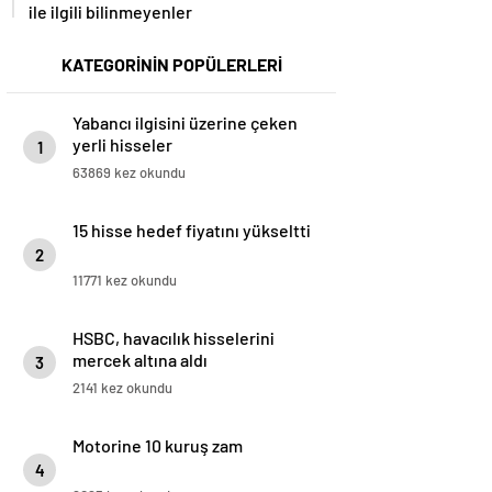
ile ilgili bilinmeyenler
KATEGORİNİN POPÜLERLERİ
Yabancı ilgisini üzerine çeken
yerli hisseler
1
63869 kez okundu
15 hisse hedef fiyatını yükseltti
2
11771 kez okundu
HSBC, havacılık hisselerini
mercek altına aldı
3
2141 kez okundu
Motorine 10 kuruş zam
4