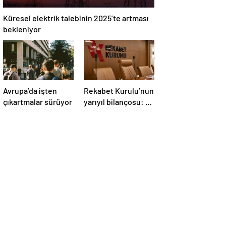
Küresel elektrik talebinin 2025’te artması
bekleniyor
Avrupa’da işten
Rekabet Kurulu’nun
çıkartmalar sürüyor
yarıyıl bilançosu: 6
ayda 4,1 milyar TL
ceza