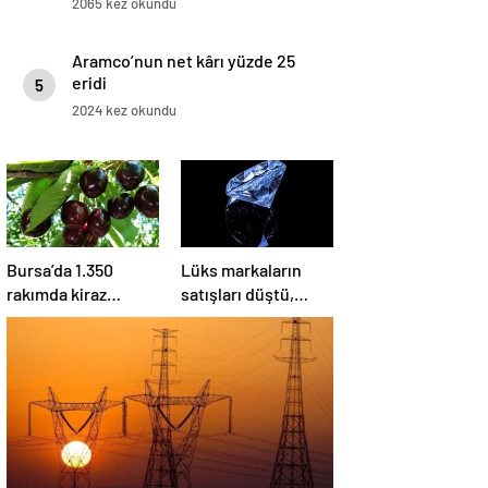
2065 kez okundu
Aramco’nun net kârı yüzde 25
eridi
5
2024 kez okundu
Bursa’da 1.350
Lüks markaların
rakımda kiraz
satışları düştü,
hasadı
hisseleri olumsuz
kazandırıyor: Kilosu
etkilendi
80 lira