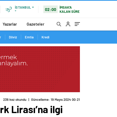
İMSAK'A
İSTANBUL
02:00
KALAN SÜRE
°
Yazarlar
Gazeteler
r
Döviz
Emtia
Kredi
236 kez okundu
|
Güncelleme: 19 Mayıs 2024 00:21
k Lirası’na ilgi