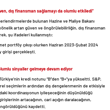
ven, dış finansman sağlamayı da olumlu etkiledi”
eğerlendirmelerde bulunan Hazine ve Maliye Bakanı
nelik artan güven ve öngörülebilirliğin, dış finansman
ek, şu ifadeleri kullanmıştı:
ar net portföy çıkışı olurken Haziran 2023-Şubat 2024
 girişi gerçekleşti.
lumlu sinyaller gelmeye devam ediyor
ürkiye’nin kredi notunu “B”den “B+”ya yükseltti. S&P,
rel seçimlerin ardından dış dengelenmenin de etkisiyle
sındaki koordinasyonun iyileşeceğinin düşünüldüğü
girişlerinin artacağının, cari açığın daralacağının,
öngörüldüğünü kaydetti.