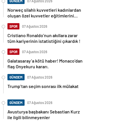
GÜNDEM
07 Ağustos 2026
Norweç silahlı kuvvetleri kadınlardan
oluşan özel kuvvetler eğitimlerini
başlattı.
SPOR
07 Ağustos 2026
Cristiano Ronaldo’nun akıllara zarar
tüm kariyerinin istatistiğini çıkardık !
SPOR
07 Ağustos 2026
Galatasaray’a kötü haber! Monaco’dan
flaş Onyekuru kararı.
GÜNDEM
07 Ağustos 2026
Trump’tan seçim sonrası ilk mülakat
GÜNDEM
07 Ağustos 2026
Avusturya başbakanı Sebastian Kurz
ile ilgili bilinmeyenler