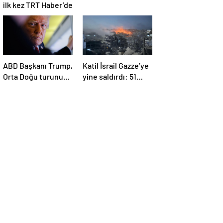
ilk kez TRT Haber’de
ABD Başkanı Trump,
Katil İsrail Gazze’ye
Orta Doğu turunun
yine saldırdı: 51
ikinci ayağı Katar’da
Filistinli daha
hayatını kaybetti