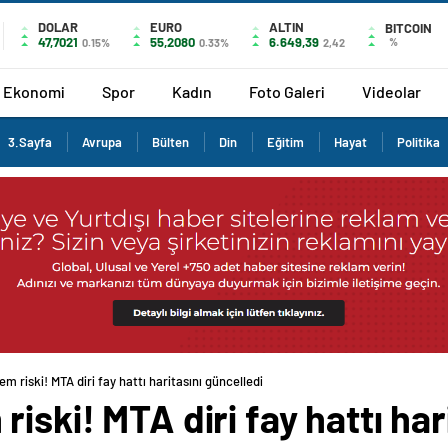
DOLAR
EURO
ALTIN
BITCOIN
47,7021
55,2080
6.649,39
%
0.15%
0.33%
2,42
Ekonomi
Spor
Kadın
Foto Galeri
Videolar
3.Sayfa
Avrupa
Bülten
Din
Eğitim
Hayat
Politika
m riski! MTA diri fay hattı haritasını güncelledi
iski! MTA diri fay hattı har