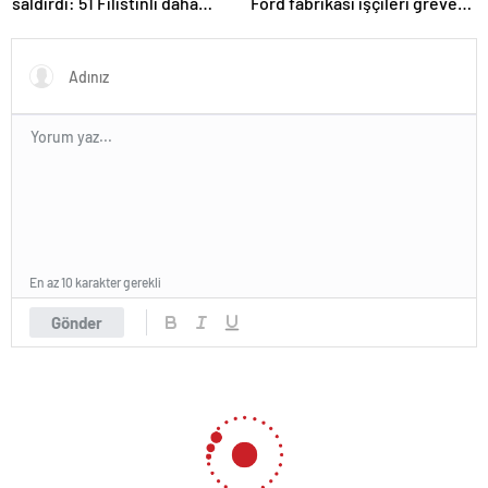
saldırdı: 51 Filistinli daha
Ford fabrikası işçileri greve
hayatını kaybetti
gitti
En az 10 karakter gerekli
Gönder