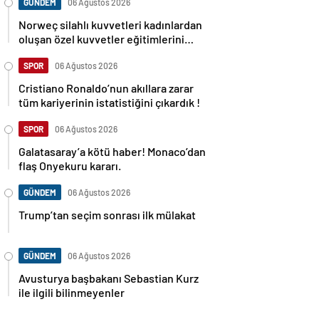
GÜNDEM
06 Ağustos 2026
Norweç silahlı kuvvetleri kadınlardan
oluşan özel kuvvetler eğitimlerini
başlattı.
SPOR
06 Ağustos 2026
Cristiano Ronaldo’nun akıllara zarar
tüm kariyerinin istatistiğini çıkardık !
SPOR
06 Ağustos 2026
Galatasaray’a kötü haber! Monaco’dan
flaş Onyekuru kararı.
GÜNDEM
06 Ağustos 2026
Trump’tan seçim sonrası ilk mülakat
GÜNDEM
06 Ağustos 2026
Avusturya başbakanı Sebastian Kurz
ile ilgili bilinmeyenler