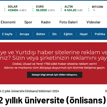
DOLAR
EURO
ALTIN
BITCOIN
47,6004
55,0303
6.534,82
%
0.06%
0.03%
0,60
Ekonomi
Spor
Kadın
Foto Galeri
Videolar
3.Sayfa
Avrupa
Bülten
Din
Eğitim
Hayat
Politika
n 2 yıllık üniversite (önlisans) bölümleri 2024
3
2 yıllık üniversite (önlisan