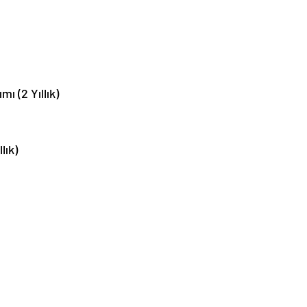
mı (2 Yıllık)
lık)