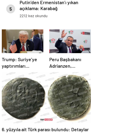
Putin’den Ermenistan’ı yıkan
açıklama: Karabağ
5
Azerbaycan’ın ayrılmaz bir
2212 kez okundu
parçasıdır!
Trump: Suriye’ye
Peru Başbakanı
yaptırımları
Adrianzen,
kaldırıyoruz
görevinden istifa
etti
6. yüzyıla ait Türk parası bulundu: Detaylar