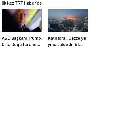
ilk kez TRT Haber’de
ABD Başkanı Trump,
Katil İsrail Gazze’ye
Orta Doğu turunun
yine saldırdı: 51
ikinci ayağı Katar’da
Filistinli daha
hayatını kaybetti