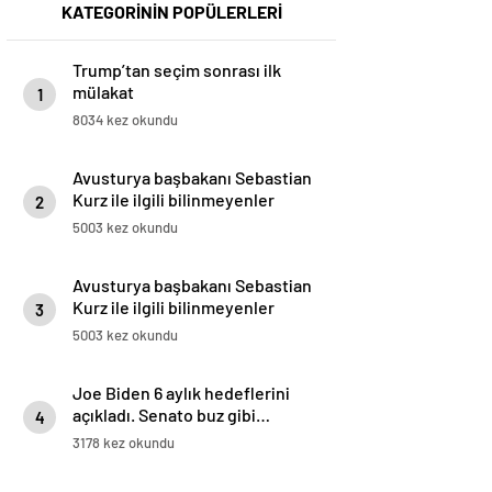
KATEGORİNİN POPÜLERLERİ
Trump’tan seçim sonrası ilk
mülakat
1
8034 kez okundu
Avusturya başbakanı Sebastian
Kurz ile ilgili bilinmeyenler
2
5003 kez okundu
Avusturya başbakanı Sebastian
Kurz ile ilgili bilinmeyenler
3
5003 kez okundu
Joe Biden 6 aylık hedeflerini
açıkladı. Senato buz gibi…
4
3178 kez okundu