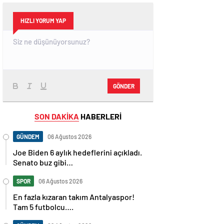
HIZLI YORUM YAP
GÖNDER
SON DAKİKA
HABERLERİ
GÜNDEM
06 Ağustos 2026
Joe Biden 6 aylık hedeflerini açıkladı.
Senato buz gibi…
SPOR
06 Ağustos 2026
En fazla kızaran takım Antalyaspor!
Tam 5 futbolcu….