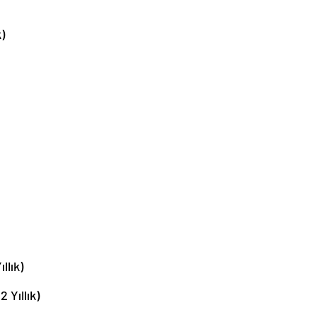
)
llık)
Yıllık)