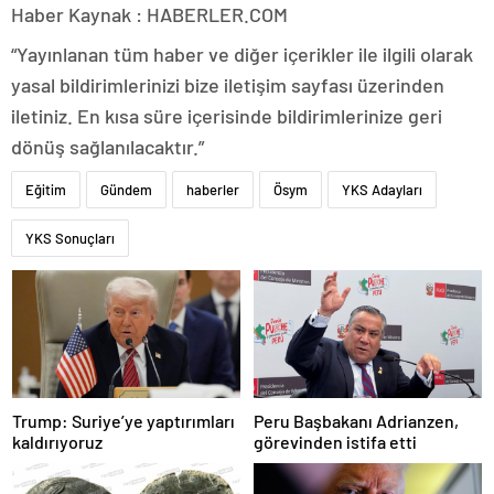
Haber Kaynak : HABERLER.COM
“Yayınlanan tüm haber ve diğer içerikler ile ilgili olarak
yasal bildirimlerinizi bize iletişim sayfası üzerinden
iletiniz. En kısa süre içerisinde bildirimlerinize geri
dönüş sağlanılacaktır.”
Eğitim
Gündem
haberler
Ösym
YKS Adayları
YKS Sonuçları
Trump: Suriye’ye yaptırımları
Peru Başbakanı Adrianzen,
kaldırıyoruz
görevinden istifa etti