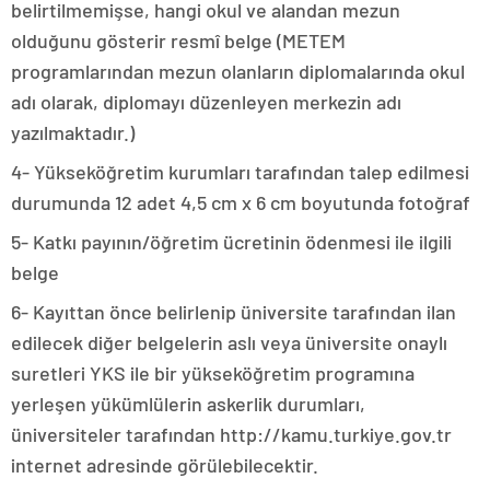
belirtilmemişse, hangi okul ve alandan mezun
olduğunu gösterir resmî belge (METEM
programlarından mezun olanların diplomalarında okul
adı olarak, diplomayı düzenleyen merkezin adı
yazılmaktadır.)
4- Yükseköğretim kurumları tarafından talep edilmesi
durumunda 12 adet 4,5 cm x 6 cm boyutunda fotoğraf
5- Katkı payının/öğretim ücretinin ödenmesi ile ilgili
belge
6- Kayıttan önce belirlenip üniversite tarafından ilan
edilecek diğer belgelerin aslı veya üniversite onaylı
suretleri YKS ile bir yükseköğretim programına
yerleşen yükümlülerin askerlik durumları,
üniversiteler tarafından http://kamu.turkiye.gov.tr
internet adresinde görülebilecektir.