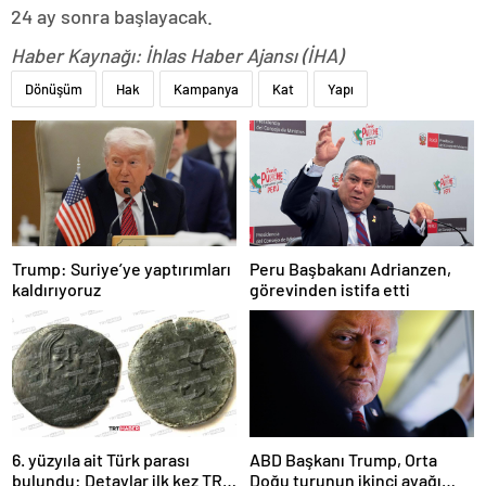
24 ay sonra başlayacak.
Haber Kaynağı: İhlas Haber Ajansı (İHA)
Dönüşüm
Hak
Kampanya
Kat
Yapı
Trump: Suriye’ye yaptırımları
Peru Başbakanı Adrianzen,
kaldırıyoruz
görevinden istifa etti
6. yüzyıla ait Türk parası
ABD Başkanı Trump, Orta
bulundu: Detaylar ilk kez TRT
Doğu turunun ikinci ayağı