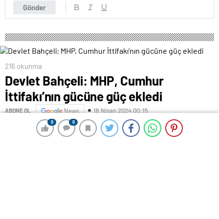
Gönder
216 okunma
Devlet Bahçeli: MHP, Cumhur
İttifakı’nın gücüne güç ekledi
16 Nisan 2024 00:15
ABONE OL
News
0
0
0
0
AA
Genel Başkanı Devlet Bahçeli, partisinin Kurucu Genel
Başkanı Alparslan Türkeş’in vefat yıl dönümü
dolayısıyla mesaj yayınladı.
Bahçeli, mesajında 31 Mart yerel seçim sonuçlarıyla
ilgili değerlendirmelerde bulundu.
Elde ettikleri sonuçlarla Cumhur İttifakı’nı