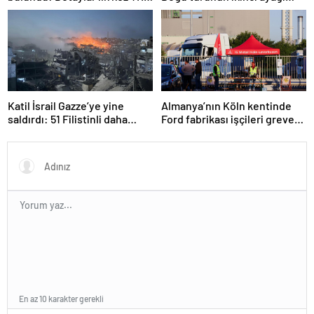
Haber’de
Katar’da
Katil İsrail Gazze’ye yine
Almanya’nın Köln kentinde
saldırdı: 51 Filistinli daha
Ford fabrikası işçileri greve
hayatını kaybetti
gitti
En az 10 karakter gerekli